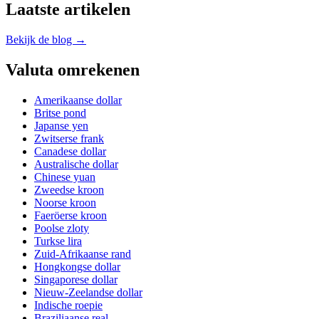
Laatste artikelen
Bekijk de blog →
Valuta omrekenen
Amerikaanse dollar
Britse pond
Japanse yen
Zwitserse frank
Canadese dollar
Australische dollar
Chinese yuan
Zweedse kroon
Noorse kroon
Faeröerse kroon
Poolse zloty
Turkse lira
Zuid-Afrikaanse rand
Hongkongse dollar
Singaporese dollar
Nieuw-Zeelandse dollar
Indische roepie
Braziliaanse real