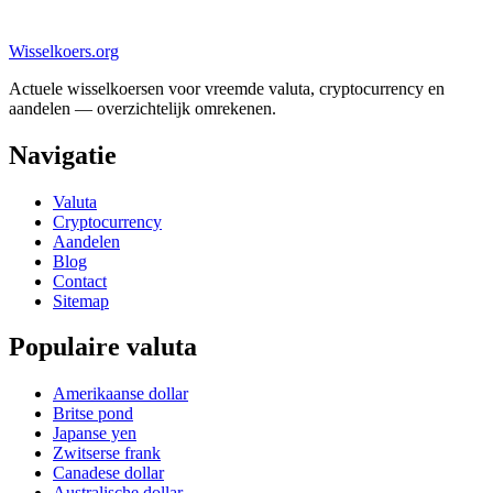
Wisselkoers
.org
Actuele wisselkoersen voor vreemde valuta, cryptocurrency en
aandelen — overzichtelijk omrekenen.
Navigatie
Valuta
Cryptocurrency
Aandelen
Blog
Contact
Sitemap
Populaire valuta
Amerikaanse dollar
Britse pond
Japanse yen
Zwitserse frank
Canadese dollar
Australische dollar