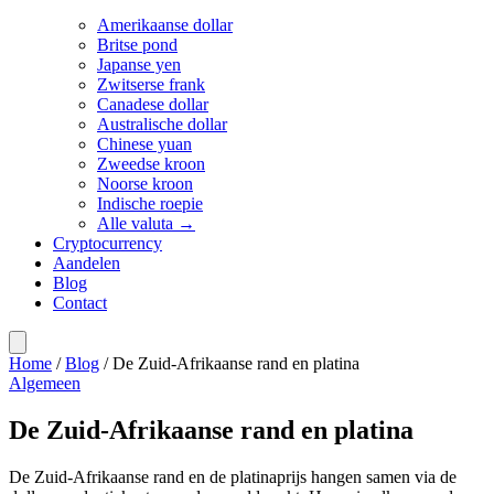
Amerikaanse dollar
Britse pond
Japanse yen
Zwitserse frank
Canadese dollar
Australische dollar
Chinese yuan
Zweedse kroon
Noorse kroon
Indische roepie
Alle valuta →
Cryptocurrency
Aandelen
Blog
Contact
Home
/
Blog
/
De Zuid-Afrikaanse rand en platina
Algemeen
De Zuid-Afrikaanse rand en platina
De Zuid-Afrikaanse rand en de platinaprijs hangen samen via de