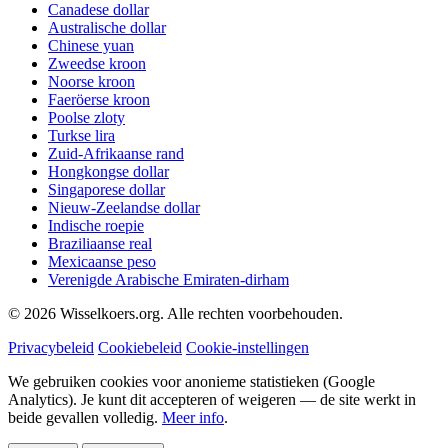
Canadese dollar
Australische dollar
Chinese yuan
Zweedse kroon
Noorse kroon
Faeröerse kroon
Poolse zloty
Turkse lira
Zuid-Afrikaanse rand
Hongkongse dollar
Singaporese dollar
Nieuw-Zeelandse dollar
Indische roepie
Braziliaanse real
Mexicaanse peso
Verenigde Arabische Emiraten-dirham
©
2026
Wisselkoers.org. Alle rechten voorbehouden.
Privacybeleid
Cookiebeleid
Cookie-instellingen
We gebruiken cookies voor anonieme statistieken (Google
Analytics). Je kunt dit accepteren of weigeren — de site werkt in
beide gevallen volledig.
Meer info
.