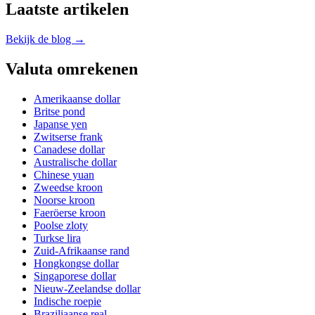
Laatste artikelen
Bekijk de blog →
Valuta omrekenen
Amerikaanse dollar
Britse pond
Japanse yen
Zwitserse frank
Canadese dollar
Australische dollar
Chinese yuan
Zweedse kroon
Noorse kroon
Faeröerse kroon
Poolse zloty
Turkse lira
Zuid-Afrikaanse rand
Hongkongse dollar
Singaporese dollar
Nieuw-Zeelandse dollar
Indische roepie
Braziliaanse real