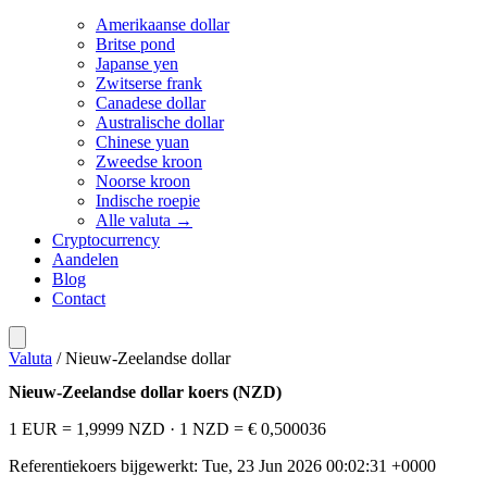
Amerikaanse dollar
Britse pond
Japanse yen
Zwitserse frank
Canadese dollar
Australische dollar
Chinese yuan
Zweedse kroon
Noorse kroon
Indische roepie
Alle valuta →
Cryptocurrency
Aandelen
Blog
Contact
Valuta
/
Nieuw-Zeelandse dollar
Nieuw-Zeelandse dollar koers (NZD)
1 EUR = 1,9999 NZD
· 1 NZD = € 0,500036
Referentiekoers bijgewerkt: Tue, 23 Jun 2026 00:02:31 +0000