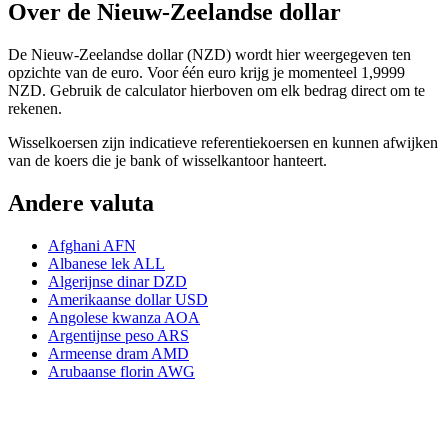
Over de Nieuw-Zeelandse dollar
De Nieuw-Zeelandse dollar (NZD) wordt hier weergegeven ten
opzichte van de euro. Voor één euro krijg je momenteel 1,9999
NZD. Gebruik de calculator hierboven om elk bedrag direct om te
rekenen.
Wisselkoersen zijn indicatieve referentiekoersen en kunnen afwijken
van de koers die je bank of wisselkantoor hanteert.
Andere valuta
Afghani
AFN
Albanese lek
ALL
Algerijnse dinar
DZD
Amerikaanse dollar
USD
Angolese kwanza
AOA
Argentijnse peso
ARS
Armeense dram
AMD
Arubaanse florin
AWG