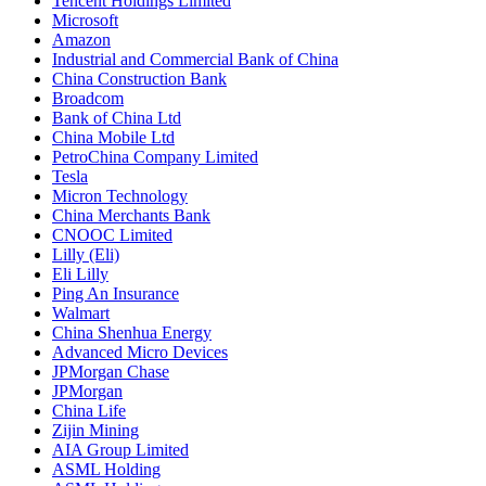
Tencent Holdings Limited
Microsoft
Amazon
Industrial and Commercial Bank of China
China Construction Bank
Broadcom
Bank of China Ltd
China Mobile Ltd
PetroChina Company Limited
Tesla
Micron Technology
China Merchants Bank
CNOOC Limited
Lilly (Eli)
Eli Lilly
Ping An Insurance
Walmart
China Shenhua Energy
Advanced Micro Devices
JPMorgan Chase
JPMorgan
China Life
Zijin Mining
AIA Group Limited
ASML Holding