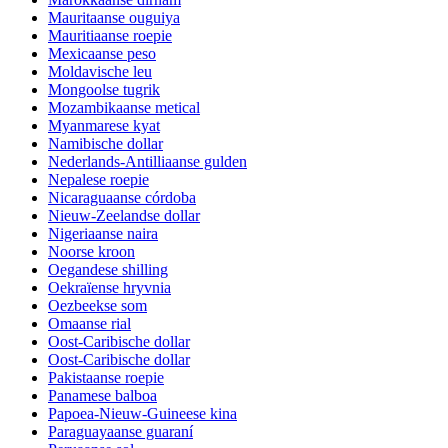
Mauritaanse ouguiya
Mauritiaanse roepie
Mexicaanse peso
Moldavische leu
Mongoolse tugrik
Mozambikaanse metical
Myanmarese kyat
Namibische dollar
Nederlands-Antilliaanse gulden
Nepalese roepie
Nicaraguaanse córdoba
Nieuw-Zeelandse dollar
Nigeriaanse naira
Noorse kroon
Oegandese shilling
Oekraïense hryvnia
Oezbeekse som
Omaanse rial
Oost-Caribische dollar
Oost-Caribische dollar
Pakistaanse roepie
Panamese balboa
Papoea-Nieuw-Guineese kina
Paraguayaanse guaraní