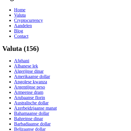
Home
Valuta
Cryptocurrency
Aandelen
Blog
Contact
Valuta
(156)
Afghani
Albanese lek
Algerijnse dinar
Amerikaanse dollar
Angolese kwanza
Argentijnse peso
Armeense dram
Arubaanse florin
Australische dollar
Azerbeidzjaanse manat
Bahamaanse dollar
Bahreinse dinar
Barbadiaanse dollar
Belizaanse dollar