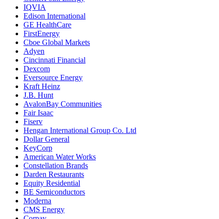
IQVIA
Edison International
GE HealthCare
FirstEnergy
Cboe Global Markets
Adyen
Cincinnati Financial
Dexcom
Eversource Energy
Kraft Heinz
J.B. Hunt
AvalonBay Communities
Fair Isaac
Fiserv
Hengan International Group Co. Ltd
Dollar General
KeyCorp
American Water Works
Constellation Brands
Darden Restaurants
Equity Residential
BE Semiconductors
Moderna
CMS Energy
Corpay