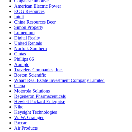
Colgate-Palmolive
American Electric Power
EOG Resources
Intuit
China Resources Beer
Simon Property
Lumentum
Digital Realty
United Rentals
Norfolk Southern
Cintas
Phillips 66
Aon plc
Travelers Companies, Inc.
Boston Scientific
Wharf Real Estate Investment Company Limited
Ciena
Motorola Solutions
Regeneron Pharmaceuticals
Hewlett Packard Enterprise
Nike
Keysight Technologies
W. W. Grainger
Paccar
Air Products