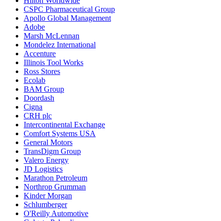
Hilton Worldwide
CSPC Pharmaceutical Group
Apollo Global Management
Adobe
Marsh McLennan
Mondelez International
Accenture
Illinois Tool Works
Ross Stores
Ecolab
BAM Group
Doordash
Cigna
CRH plc
Intercontinental Exchange
Comfort Systems USA
General Motors
TransDigm Group
Valero Energy
JD Logistics
Marathon Petroleum
Northrop Grumman
Kinder Morgan
Schlumberger
O'Reilly Automotive