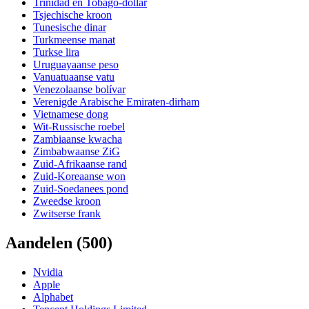
Trinidad en Tobago-dollar
Tsjechische kroon
Tunesische dinar
Turkmeense manat
Turkse lira
Uruguayaanse peso
Vanuatuaanse vatu
Venezolaanse bolívar
Verenigde Arabische Emiraten-dirham
Vietnamese dong
Wit-Russische roebel
Zambiaanse kwacha
Zimbabwaanse ZiG
Zuid-Afrikaanse rand
Zuid-Koreaanse won
Zuid-Soedanees pond
Zweedse kroon
Zwitserse frank
Aandelen
(500)
Nvidia
Apple
Alphabet