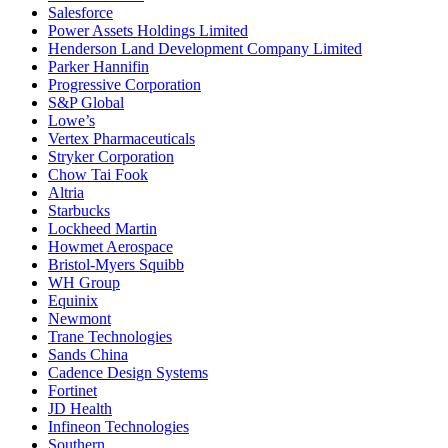
Salesforce
Power Assets Holdings Limited
Henderson Land Development Company Limited
Parker Hannifin
Progressive Corporation
S&P Global
Lowe’s
Vertex Pharmaceuticals
Stryker Corporation
Chow Tai Fook
Altria
Starbucks
Lockheed Martin
Howmet Aerospace
Bristol-Myers Squibb
WH Group
Equinix
Newmont
Trane Technologies
Sands China
Cadence Design Systems
Fortinet
JD Health
Infineon Technologies
Southern