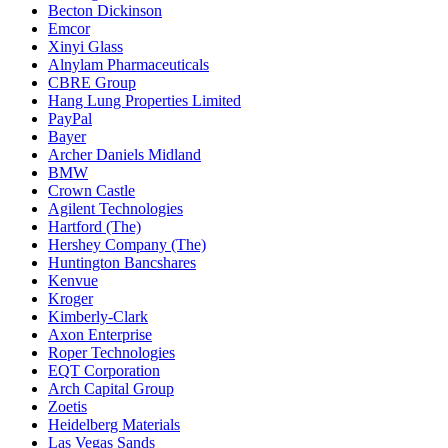
Becton Dickinson
Emcor
Xinyi Glass
Alnylam Pharmaceuticals
CBRE Group
Hang Lung Properties Limited
PayPal
Bayer
Archer Daniels Midland
BMW
Crown Castle
Agilent Technologies
Hartford (The)
Hershey Company (The)
Huntington Bancshares
Kenvue
Kroger
Kimberly-Clark
Axon Enterprise
Roper Technologies
EQT Corporation
Arch Capital Group
Zoetis
Heidelberg Materials
Las Vegas Sands