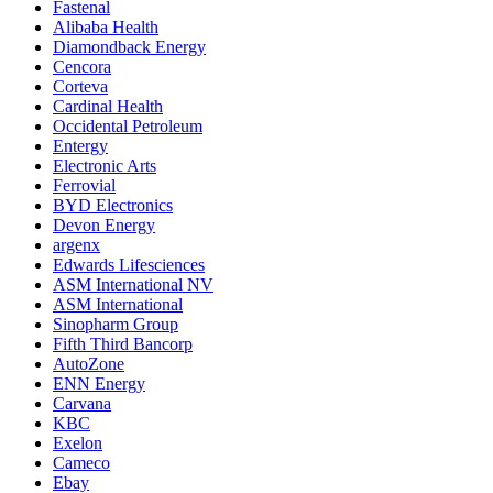
Fastenal
Alibaba Health
Diamondback Energy
Cencora
Corteva
Cardinal Health
Occidental Petroleum
Entergy
Electronic Arts
Ferrovial
BYD Electronics
Devon Energy
argenx
Edwards Lifesciences
ASM International NV
ASM International
Sinopharm Group
Fifth Third Bancorp
AutoZone
ENN Energy
Carvana
KBC
Exelon
Cameco
Ebay