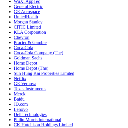
WuXi AppTec
General Electric
GE Aerospace
UnitedHealth
Morgan Stanley
CITIC Limited
KLA Corporation
Chevron
Procter & Gamble
Coca-Cola
Coca-Cola Company (The)
Goldman Sachs
Home Depot
Home Depot (The)
Sun Hung Kai Properties Limited
Netflix
GE Vernova
Texas Instruments
Merck
Baidu
JD.com
Lenovo
Dell Technologies
Philip Morris International
CK Hutchison Holdings Limited