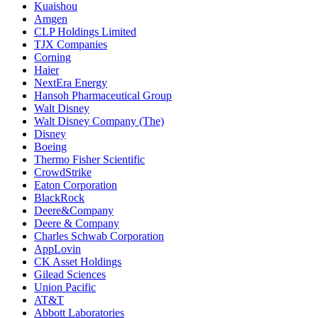
Kuaishou
Amgen
CLP Holdings Limited
TJX Companies
Corning
Haier
NextEra Energy
Hansoh Pharmaceutical Group
Walt Disney
Walt Disney Company (The)
Disney
Boeing
Thermo Fisher Scientific
CrowdStrike
Eaton Corporation
BlackRock
Deere&Company
Deere & Company
Charles Schwab Corporation
AppLovin
CK Asset Holdings
Gilead Sciences
Union Pacific
AT&T
Abbott Laboratories