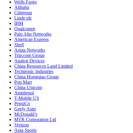
Wells Fargo
Alibaba
Citigroup
Linde plc
IBM
Qualcomm
Palo Alto Networks
American Express
Shell
Arista Networks
Trip.com Group
Analog Devices
China Resources Land Limited
Techtronic Industries
China Hongqiao Group
Pop Mart
China Unicom
Amphenol
T-Mobile US
PepsiCo
Geely Auto
McDonald’s
MTR Corporation Ltd
Verizon
Anta Sports