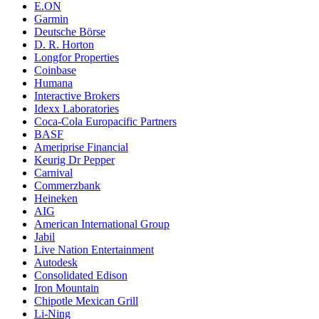
E.ON
Garmin
Deutsche Börse
D. R. Horton
Longfor Properties
Coinbase
Humana
Interactive Brokers
Idexx Laboratories
Coca-Cola Europacific Partners
BASF
Ameriprise Financial
Keurig Dr Pepper
Carnival
Commerzbank
Heineken
AIG
American International Group
Jabil
Live Nation Entertainment
Autodesk
Consolidated Edison
Iron Mountain
Chipotle Mexican Grill
Li-Ning