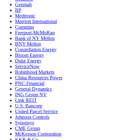
Genmab
BP
Medtronic
Marriott International
Cummins
Freeport-McMoRan
Bank of NY Mellon
BNY Mellon
Constellation Energy
Bloom Energy
Duke Energy
ServiceNow
Robinhood Markets
China Resources Power
PNC Financial
General Dynamics
ING Group NV
Link REIT
U.S. Bancorp
United Parcel Service
Johnson Controls
Synopsys
CME Group
McKesson Corporation
KKR & Co.