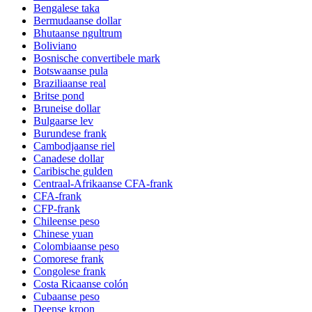
Bengalese taka
Bermudaanse dollar
Bhutaanse ngultrum
Boliviano
Bosnische convertibele mark
Botswaanse pula
Braziliaanse real
Britse pond
Bruneise dollar
Bulgaarse lev
Burundese frank
Cambodjaanse riel
Canadese dollar
Caribische gulden
Centraal-Afrikaanse CFA-frank
CFA-frank
CFP-frank
Chileense peso
Chinese yuan
Colombiaanse peso
Comorese frank
Congolese frank
Costa Ricaanse colón
Cubaanse peso
Deense kroon