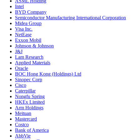
ASML Holding
Intel
BYD Company
Semiconductor Manufacturing International Corporation
Midea Group
Visa Inc.
NetEase
Exxon Mobil
Johnson & Johnson
J&J
Lam Research
Applied Materials
Oracle
BOC Hong Kong (Holdings) Ltd
Sinopec Corp
Cisco
Caterpillar
Nongfu Spring
HKEx Limited
Arm Holdings
Meituan
Mastercard
Costco
Bank of America
AbbVie