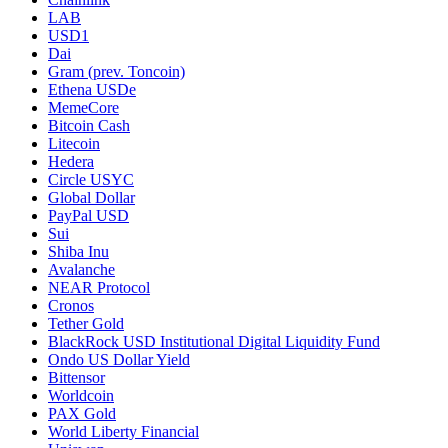
LAB
USD1
Dai
Gram (prev. Toncoin)
Ethena USDe
MemeCore
Bitcoin Cash
Litecoin
Hedera
Circle USYC
Global Dollar
PayPal USD
Sui
Shiba Inu
Avalanche
NEAR Protocol
Cronos
Tether Gold
BlackRock USD Institutional Digital Liquidity Fund
Ondo US Dollar Yield
Bittensor
Worldcoin
PAX Gold
World Liberty Financial