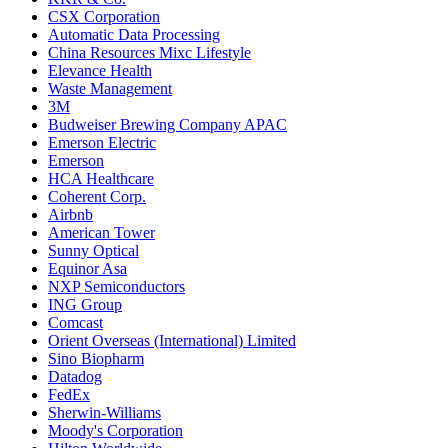
CSX Corporation
Automatic Data Processing
China Resources Mixc Lifestyle
Elevance Health
Waste Management
3M
Budweiser Brewing Company APAC
Emerson Electric
Emerson
HCA Healthcare
Coherent Corp.
Airbnb
American Tower
Sunny Optical
Equinor Asa
NXP Semiconductors
ING Group
Comcast
Orient Overseas (International) Limited
Sino Biopharm
Datadog
FedEx
Sherwin-Williams
Moody's Corporation