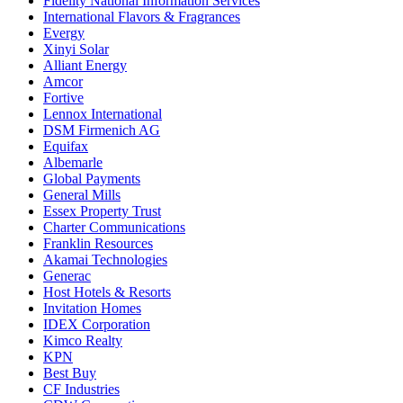
Fidelity National Information Services
International Flavors & Fragrances
Evergy
Xinyi Solar
Alliant Energy
Amcor
Fortive
Lennox International
DSM Firmenich AG
Equifax
Albemarle
Global Payments
General Mills
Essex Property Trust
Charter Communications
Franklin Resources
Akamai Technologies
Generac
Host Hotels & Resorts
Invitation Homes
IDEX Corporation
Kimco Realty
KPN
Best Buy
CF Industries