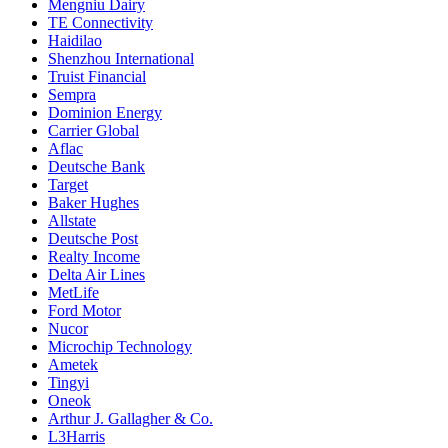
Mengniu Dairy
TE Connectivity
Haidilao
Shenzhou International
Truist Financial
Sempra
Dominion Energy
Carrier Global
Aflac
Deutsche Bank
Target
Baker Hughes
Allstate
Deutsche Post
Realty Income
Delta Air Lines
MetLife
Ford Motor
Nucor
Microchip Technology
Ametek
Tingyi
Oneok
Arthur J. Gallagher & Co.
L3Harris