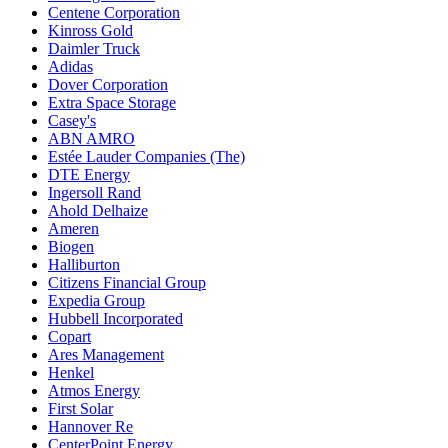
Centene Corporation
Kinross Gold
Daimler Truck
Adidas
Dover Corporation
Extra Space Storage
Casey's
ABN AMRO
Estée Lauder Companies (The)
DTE Energy
Ingersoll Rand
Ahold Delhaize
Ameren
Biogen
Halliburton
Citizens Financial Group
Expedia Group
Hubbell Incorporated
Copart
Ares Management
Henkel
Atmos Energy
First Solar
Hannover Re
CenterPoint Energy