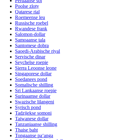
Peruaanse sol
Poolse zloty
Qatarese rial
Roemeense leu
Russische roebel
Rwandese frank
Salomon-dollar
Samoaanse tala
Santomese dobra
Saoedi-Arabische riyal
Servische dinar
Seychelse roepie
Sierra Leoonse leone
Singaporese dollar
Soedanees pond
Somalische shilling
Sri Lankaanse roepie
Surinaamse dollar
Swazische lilangeni
Syrisch pond
Tadzjiekse somoni
Taiwanese dollar
Tanzaniaanse shilling
Thaise baht
Tongaanse paʻanga