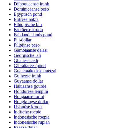
Djiboutiaanse frank
Dominicaanse peso
Egyptisch pond
Eritrese nakfa
Ethiopische birr
Faeröerse kroon
Falklandeilands pond
Fiji-dollar
Filipijnse peso
Gambiaanse dalasi
Georgische lari
Ghanese cedi
Gibraltarees pond
Guatemalteekse quetzal
Guineese frank
Guyaanse dollar
Haïtiaanse gourde
Hondurese lempira
Hongaarse forint
Hongkongse dollar
IJslandse kroon
Indische roepie
Indonesische roepia
Indonesische rupiah
Iraakse dinar