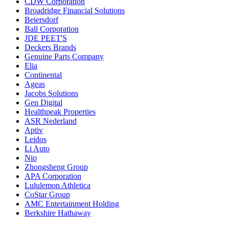
CDW Corporation
Broadridge Financial Solutions
Beiersdorf
Ball Corporation
JDE PEET'S
Deckers Brands
Genuine Parts Company
Elia
Continental
Ageas
Jacobs Solutions
Gen Digital
Healthpeak Properties
ASR Nederland
Aptiv
Leidos
Li Auto
Nio
Zhongsheng Group
APA Corporation
Lululemon Athletica
CoStar Group
AMC Entertainment Holding
Berkshire Hathaway