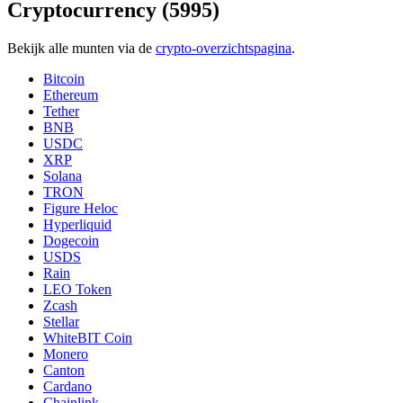
Cryptocurrency
(5995)
Bekijk alle munten via de
crypto-overzichtspagina
.
Bitcoin
Ethereum
Tether
BNB
USDC
XRP
Solana
TRON
Figure Heloc
Hyperliquid
Dogecoin
USDS
Rain
LEO Token
Zcash
Stellar
WhiteBIT Coin
Monero
Canton
Cardano
Chainlink