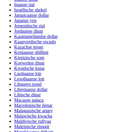
Iraanse rial
Israëlische shekel
Jamaicaanse dollar
Japanse yen
Jemenitische rial
Jordaanse dinar
Kaaimaneilandse dollar
Kaapverdische escudo
Kazachse tenge
Keniaanse shilling
Kirgizische som
Koeweitse dinar
Kroatische kuna
Laotiaanse kip
Lesothaanse loti
Libanees pond
Liberiaanse dollar
Libische dinar
Macause pataca
Macedonische denar
Malagassische ariary
Malawische kwacha
Maldivische rufiyaa
Maleisische ringgit
Marokkaanse dirham