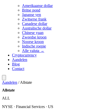
Amerikaanse dollar
Britse pond
Japanse yen
Zwitserse frank
Canadese dollar
Australische dollar
Chinese yuan
Zweedse kroon
Noorse kroon
Indische roepie
Alle valuta →
Cryptocurrency
Aandelen
Blog
Contact
Aandelen
/
Allstate
Allstate
ALL
NYSE · Financial Services · US