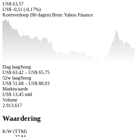
US$ 63,57
US$ -0,11 (-0,17%)
Koersverloop (90 dagen)
Bron: Yahoo Finance
Dag laag/hoog
US$ 63,42 – US$ 65,75
52w laag/hoog
US$ 51,68 – US$ 88,93
Marktwaarde
US$ 13,45 mld
Volume
2.913.617
Waardering
K/W (TTM)
37,84