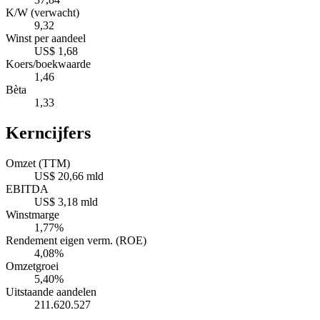
K/W (verwacht)
9,32
Winst per aandeel
US$ 1,68
Koers/boekwaarde
1,46
Bèta
1,33
Kerncijfers
Omzet (TTM)
US$ 20,66 mld
EBITDA
US$ 3,18 mld
Winstmarge
1,77%
Rendement eigen verm. (ROE)
4,08%
Omzetgroei
5,40%
Uitstaande aandelen
211.620.527