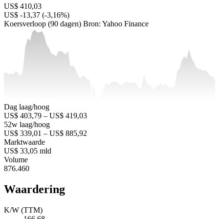
US$ 410,03
US$ -13,37 (-3,16%)
Koersverloop (90 dagen)
Bron: Yahoo Finance
Dag laag/hoog
US$ 403,79 – US$ 419,03
52w laag/hoog
US$ 339,01 – US$ 885,92
Marktwaarde
US$ 33,05 mld
Volume
876.460
Waardering
K/W (TTM)
166,68