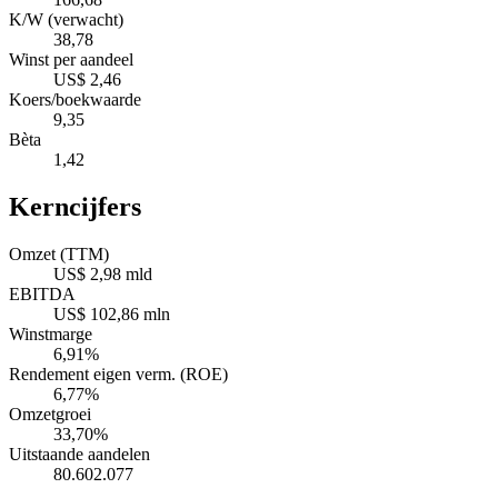
K/W (verwacht)
38,78
Winst per aandeel
US$ 2,46
Koers/boekwaarde
9,35
Bèta
1,42
Kerncijfers
Omzet (TTM)
US$ 2,98 mld
EBITDA
US$ 102,86 mln
Winstmarge
6,91%
Rendement eigen verm. (ROE)
6,77%
Omzetgroei
33,70%
Uitstaande aandelen
80.602.077