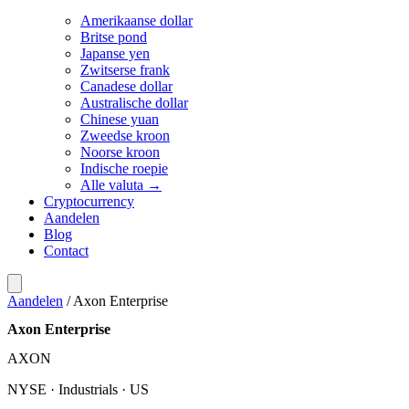
Amerikaanse dollar
Britse pond
Japanse yen
Zwitserse frank
Canadese dollar
Australische dollar
Chinese yuan
Zweedse kroon
Noorse kroon
Indische roepie
Alle valuta →
Cryptocurrency
Aandelen
Blog
Contact
Aandelen
/
Axon Enterprise
Axon Enterprise
AXON
NYSE · Industrials · US