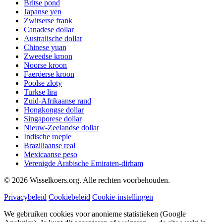
Britse pond
Japanse yen
Zwitserse frank
Canadese dollar
Australische dollar
Chinese yuan
Zweedse kroon
Noorse kroon
Faeröerse kroon
Poolse zloty
Turkse lira
Zuid-Afrikaanse rand
Hongkongse dollar
Singaporese dollar
Nieuw-Zeelandse dollar
Indische roepie
Braziliaanse real
Mexicaanse peso
Verenigde Arabische Emiraten-dirham
©
2026
Wisselkoers.org. Alle rechten voorbehouden.
Privacybeleid
Cookiebeleid
Cookie-instellingen
We gebruiken cookies voor anonieme statistieken (Google