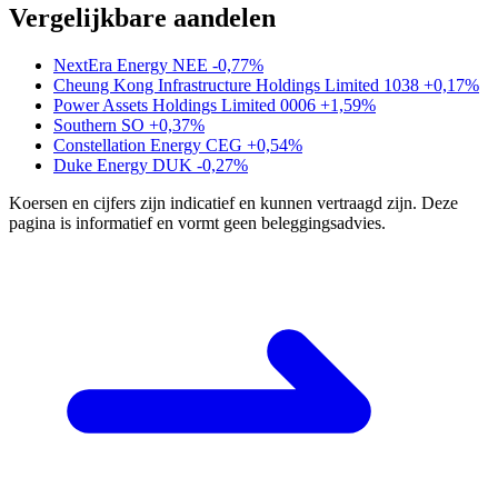
Vergelijkbare aandelen
NextEra Energy
NEE
-0,77%
Cheung Kong Infrastructure Holdings Limited
1038
+0,17%
Power Assets Holdings Limited
0006
+1,59%
Southern
SO
+0,37%
Constellation Energy
CEG
+0,54%
Duke Energy
DUK
-0,27%
Koersen en cijfers zijn indicatief en kunnen vertraagd zijn. Deze
pagina is informatief en vormt geen beleggingsadvies.