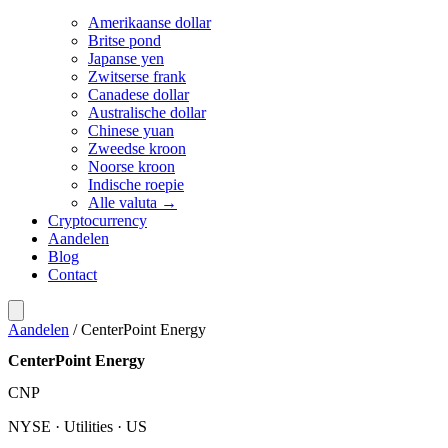
Amerikaanse dollar
Britse pond
Japanse yen
Zwitserse frank
Canadese dollar
Australische dollar
Chinese yuan
Zweedse kroon
Noorse kroon
Indische roepie
Alle valuta →
Cryptocurrency
Aandelen
Blog
Contact
Aandelen
/
CenterPoint Energy
CenterPoint Energy
CNP
NYSE · Utilities · US