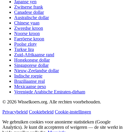
Japanse yen
Zwitserse frank
Canadese dollar
Australische dollar
Chinese yuan
Zweedse kroon
Noorse kroon
Faeröerse kroon
Poolse zloty
Turkse lira
Zuid-Afrikaanse rand
Hongkongse dollar
Singaporese dollar
Nieuw-Zeelandse dollar
Indische roepie
Braziliaanse real
Mexicaanse peso
Verenigde Arabische Emiraten-dirham
©
2026
Wisselkoers.org. Alle rechten voorbehouden.
Privacybeleid
Cookiebeleid
Cookie-instellingen
We gebruiken cookies voor anonieme statistieken (Google
Analytics). Je kunt dit accepteren of weigeren — de site werkt in