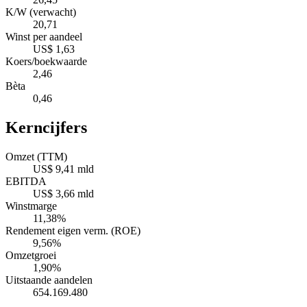
K/W (verwacht)
20,71
Winst per aandeel
US$ 1,63
Koers/boekwaarde
2,46
Bèta
0,46
Kerncijfers
Omzet (TTM)
US$ 9,41 mld
EBITDA
US$ 3,66 mld
Winstmarge
11,38%
Rendement eigen verm. (ROE)
9,56%
Omzetgroei
1,90%
Uitstaande aandelen
654.169.480