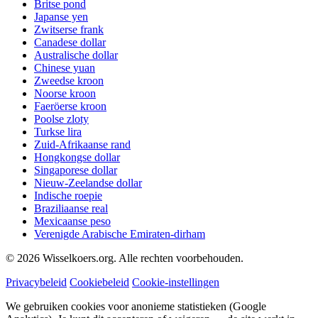
Britse pond
Japanse yen
Zwitserse frank
Canadese dollar
Australische dollar
Chinese yuan
Zweedse kroon
Noorse kroon
Faeröerse kroon
Poolse zloty
Turkse lira
Zuid-Afrikaanse rand
Hongkongse dollar
Singaporese dollar
Nieuw-Zeelandse dollar
Indische roepie
Braziliaanse real
Mexicaanse peso
Verenigde Arabische Emiraten-dirham
©
2026
Wisselkoers.org. Alle rechten voorbehouden.
Privacybeleid
Cookiebeleid
Cookie-instellingen
We gebruiken cookies voor anonieme statistieken (Google