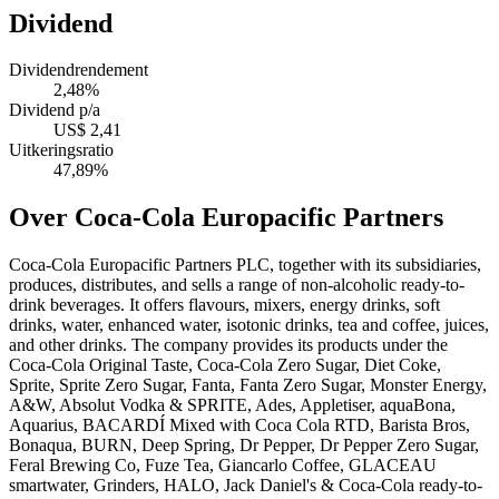
Dividend
Dividendrendement
2,48%
Dividend p/a
US$ 2,41
Uitkeringsratio
47,89%
Over Coca-Cola Europacific Partners
Coca-Cola Europacific Partners PLC, together with its subsidiaries,
produces, distributes, and sells a range of non-alcoholic ready-to-
drink beverages. It offers flavours, mixers, energy drinks, soft
drinks, water, enhanced water, isotonic drinks, tea and coffee, juices,
and other drinks. The company provides its products under the
Coca-Cola Original Taste, Coca-Cola Zero Sugar, Diet Coke,
Sprite, Sprite Zero Sugar, Fanta, Fanta Zero Sugar, Monster Energy,
A&W, Absolut Vodka & SPRITE, Ades, Appletiser, aquaBona,
Aquarius, BACARDÍ Mixed with Coca Cola RTD, Barista Bros,
Bonaqua, BURN, Deep Spring, Dr Pepper, Dr Pepper Zero Sugar,
Feral Brewing Co, Fuze Tea, Giancarlo Coffee, GLACEAU
smartwater, Grinders, HALO, Jack Daniel's & Coca-Cola ready-to-