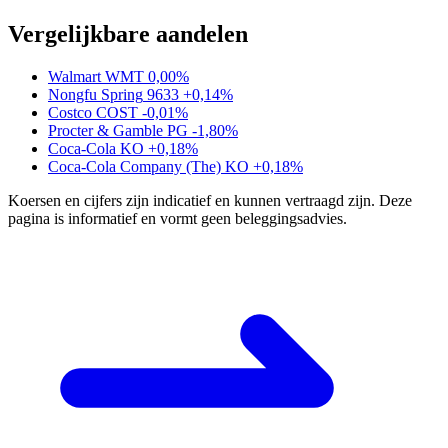
Vergelijkbare aandelen
Walmart
WMT
0,00%
Nongfu Spring
9633
+0,14%
Costco
COST
-0,01%
Procter & Gamble
PG
-1,80%
Coca-Cola
KO
+0,18%
Coca-Cola Company (The)
KO
+0,18%
Koersen en cijfers zijn indicatief en kunnen vertraagd zijn. Deze
pagina is informatief en vormt geen beleggingsadvies.