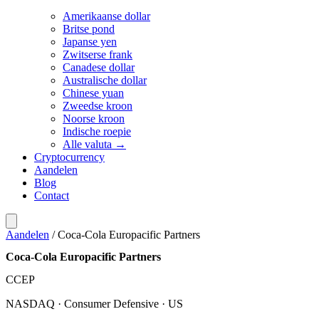
Amerikaanse dollar
Britse pond
Japanse yen
Zwitserse frank
Canadese dollar
Australische dollar
Chinese yuan
Zweedse kroon
Noorse kroon
Indische roepie
Alle valuta →
Cryptocurrency
Aandelen
Blog
Contact
Aandelen
/
Coca-Cola Europacific Partners
Coca-Cola Europacific Partners
CCEP
NASDAQ · Consumer Defensive · US