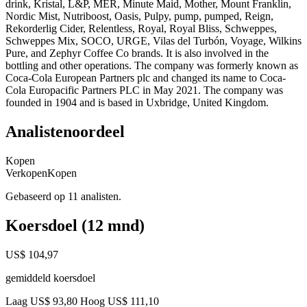
drink, Kristal, L&P, MER, Minute Maid, Mother, Mount Franklin,
Nordic Mist, Nutriboost, Oasis, Pulpy, pump, pumped, Reign,
Rekorderlig Cider, Relentless, Royal, Royal Bliss, Schweppes,
Schweppes Mix, SOCO, URGE, Vilas del Turbón, Voyage, Wilkins
Pure, and Zephyr Coffee Co brands. It is also involved in the
bottling and other operations. The company was formerly known as
Coca-Cola European Partners plc and changed its name to Coca-
Cola Europacific Partners PLC in May 2021. The company was
founded in 1904 and is based in Uxbridge, United Kingdom.
Analistenoordeel
Kopen
Verkopen
Kopen
Gebaseerd op 11 analisten.
Koersdoel (12 mnd)
US$ 104,97
gemiddeld koersdoel
Laag US$ 93,80
Hoog US$ 111,10