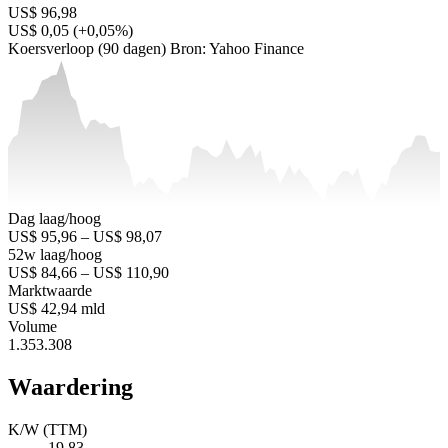
US$ 96,98
US$ 0,05 (+0,05%)
Koersverloop (90 dagen)
Bron: Yahoo Finance
Dag laag/hoog
US$ 95,96 – US$ 98,07
52w laag/hoog
US$ 84,66 – US$ 110,90
Marktwaarde
US$ 42,94 mld
Volume
1.353.308
Waardering
K/W (TTM)
19,83