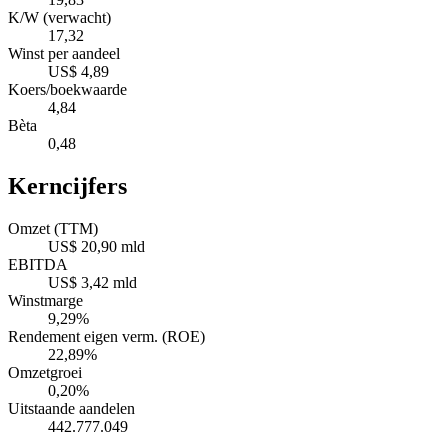
K/W (verwacht)
17,32
Winst per aandeel
US$ 4,89
Koers/boekwaarde
4,84
Bèta
0,48
Kerncijfers
Omzet (TTM)
US$ 20,90 mld
EBITDA
US$ 3,42 mld
Winstmarge
9,29%
Rendement eigen verm. (ROE)
22,89%
Omzetgroei
0,20%
Uitstaande aandelen
442.777.049