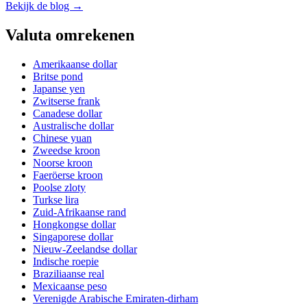
Bekijk de blog →
Valuta omrekenen
Amerikaanse dollar
Britse pond
Japanse yen
Zwitserse frank
Canadese dollar
Australische dollar
Chinese yuan
Zweedse kroon
Noorse kroon
Faeröerse kroon
Poolse zloty
Turkse lira
Zuid-Afrikaanse rand
Hongkongse dollar
Singaporese dollar
Nieuw-Zeelandse dollar
Indische roepie
Braziliaanse real
Mexicaanse peso
Verenigde Arabische Emiraten-dirham