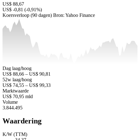
US$ 88,67
US$ -0,81 (-0,91%)
Koersverloop (90 dagen)
Bron: Yahoo Finance
Dag laag/hoog
US$ 88,66 – US$ 90,81
52w laag/hoog
US$ 74,55 – US$ 99,33
Marktwaarde
US$ 70,95 mld
Volume
3.844.495
Waardering
K/W (TTM)
34,37