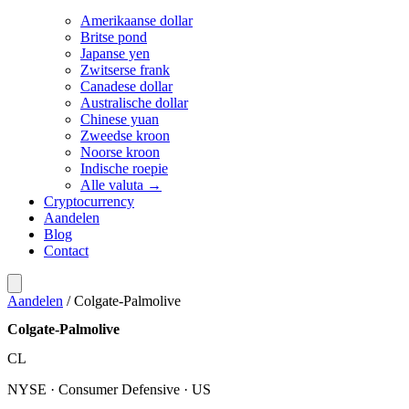
Amerikaanse dollar
Britse pond
Japanse yen
Zwitserse frank
Canadese dollar
Australische dollar
Chinese yuan
Zweedse kroon
Noorse kroon
Indische roepie
Alle valuta →
Cryptocurrency
Aandelen
Blog
Contact
Aandelen
/
Colgate-Palmolive
Colgate-Palmolive
CL
NYSE · Consumer Defensive · US