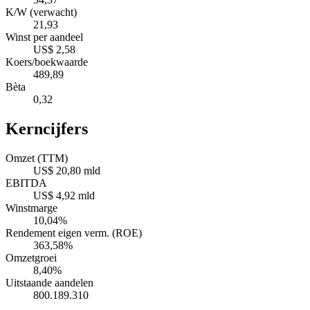
K/W (verwacht)
21,93
Winst per aandeel
US$ 2,58
Koers/boekwaarde
489,89
Bèta
0,32
Kerncijfers
Omzet (TTM)
US$ 20,80 mld
EBITDA
US$ 4,92 mld
Winstmarge
10,04%
Rendement eigen verm. (ROE)
363,58%
Omzetgroei
8,40%
Uitstaande aandelen
800.189.310