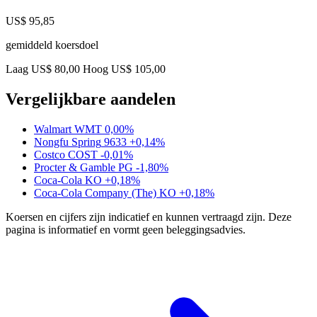
US$ 95,85
gemiddeld koersdoel
Laag US$ 80,00
Hoog US$ 105,00
Vergelijkbare aandelen
Walmart
WMT
0,00%
Nongfu Spring
9633
+0,14%
Costco
COST
-0,01%
Procter & Gamble
PG
-1,80%
Coca-Cola
KO
+0,18%
Coca-Cola Company (The)
KO
+0,18%
Koersen en cijfers zijn indicatief en kunnen vertraagd zijn. Deze
pagina is informatief en vormt geen beleggingsadvies.