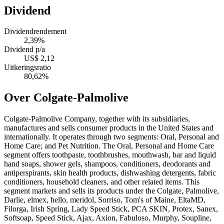
Dividend
Dividendrendement
2,39%
Dividend p/a
US$ 2,12
Uitkeringsratio
80,62%
Over Colgate-Palmolive
Colgate-Palmolive Company, together with its subsidiaries,
manufactures and sells consumer products in the United States and
internationally. It operates through two segments: Oral, Personal and
Home Care; and Pet Nutrition. The Oral, Personal and Home Care
segment offers toothpaste, toothbrushes, mouthwash, bar and liquid
hand soaps, shower gels, shampoos, conditioners, deodorants and
antiperspirants, skin health products, dishwashing detergents, fabric
conditioners, household cleaners, and other related items. This
segment markets and sells its products under the Colgate, Palmolive,
Darlie, elmex, hello, meridol, Sorriso, Tom's of Maine, EltaMD,
Filorga, Irish Spring, Lady Speed Stick, PCA SKIN, Protex, Sanex,
Softsoap, Speed Stick, Ajax, Axion, Fabuloso, Murphy, Soupline,