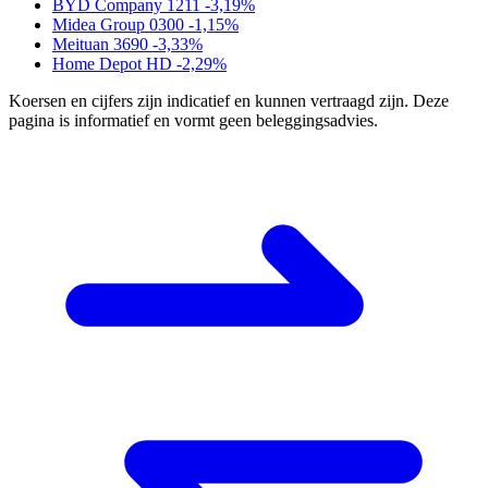
BYD Company
1211
-3,19%
Midea Group
0300
-1,15%
Meituan
3690
-3,33%
Home Depot
HD
-2,29%
Koersen en cijfers zijn indicatief en kunnen vertraagd zijn. Deze
pagina is informatief en vormt geen beleggingsadvies.