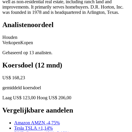
well as non-residential real estate, including ranch land and
improvements. It primarily serves homebuyers. D.R. Horton, Inc.
was founded in 1978 and is headquartered in Arlington, Texas.
Analistenoordeel
Houden
Verkopen
Kopen
Gebaseerd op 13 analisten.
Koersdoel (12 mnd)
US$ 168,23
gemiddeld koersdoel
Laag US$ 123,00
Hoog US$ 206,00
Vergelijkbare aandelen
Amazon
AMZN
-4,75%
Tesla
TSLA
+1,14%