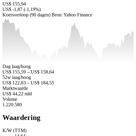
US$ 155,94
US$ -1,87 (-1,19%)
Koersverloop (90 dagen)
Bron: Yahoo Finance
Dag laag/hoog
US$ 155,59 – US$ 158,64
52w laag/hoog
US$ 122,83 – US$ 184,55
Marktwaarde
US$ 44,22 mld
Volume
1.220.580
Waardering
K/W (TTM)
14,64