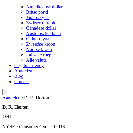
Amerikaanse dollar
Britse pond
Japanse yen
Zwitserse frank
Canadese dollar
Australische dollar
Chinese yuan
Zweedse kroon
Noorse kroon
Indische roepie
Alle valuta →
Cryptocurrency
Aandelen
Blog
Contact
Aandelen
/
D. R. Horton
D. R. Horton
DHI
NYSE · Consumer Cyclical · US