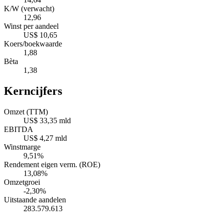
K/W (verwacht)
12,96
Winst per aandeel
US$ 10,65
Koers/boekwaarde
1,88
Bèta
1,38
Kerncijfers
Omzet (TTM)
US$ 33,35 mld
EBITDA
US$ 4,27 mld
Winstmarge
9,51%
Rendement eigen verm. (ROE)
13,08%
Omzetgroei
-2,30%
Uitstaande aandelen
283.579.613