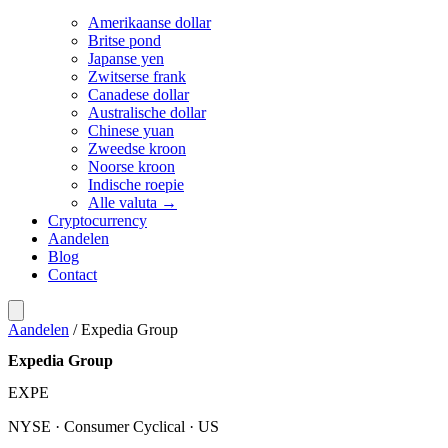
Amerikaanse dollar
Britse pond
Japanse yen
Zwitserse frank
Canadese dollar
Australische dollar
Chinese yuan
Zweedse kroon
Noorse kroon
Indische roepie
Alle valuta →
Cryptocurrency
Aandelen
Blog
Contact
Aandelen
/
Expedia Group
Expedia Group
EXPE
NYSE · Consumer Cyclical · US