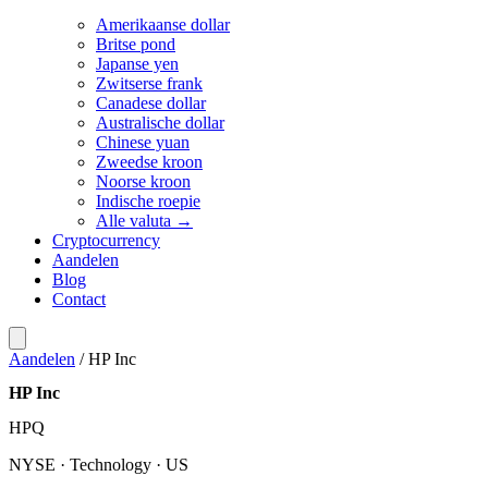
Amerikaanse dollar
Britse pond
Japanse yen
Zwitserse frank
Canadese dollar
Australische dollar
Chinese yuan
Zweedse kroon
Noorse kroon
Indische roepie
Alle valuta →
Cryptocurrency
Aandelen
Blog
Contact
Aandelen
/
HP Inc
HP Inc
HPQ
NYSE · Technology · US