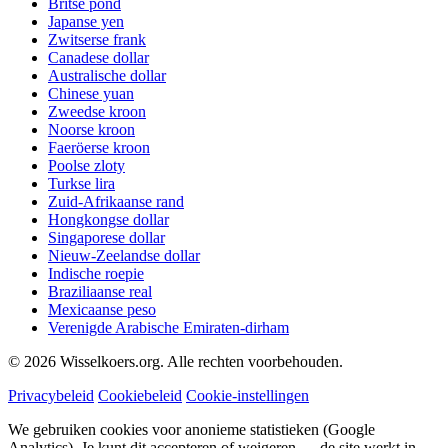
Britse pond
Japanse yen
Zwitserse frank
Canadese dollar
Australische dollar
Chinese yuan
Zweedse kroon
Noorse kroon
Faeröerse kroon
Poolse zloty
Turkse lira
Zuid-Afrikaanse rand
Hongkongse dollar
Singaporese dollar
Nieuw-Zeelandse dollar
Indische roepie
Braziliaanse real
Mexicaanse peso
Verenigde Arabische Emiraten-dirham
©
2026
Wisselkoers.org. Alle rechten voorbehouden.
Privacybeleid
Cookiebeleid
Cookie-instellingen
We gebruiken cookies voor anonieme statistieken (Google
Analytics). Je kunt dit accepteren of weigeren — de site werkt in