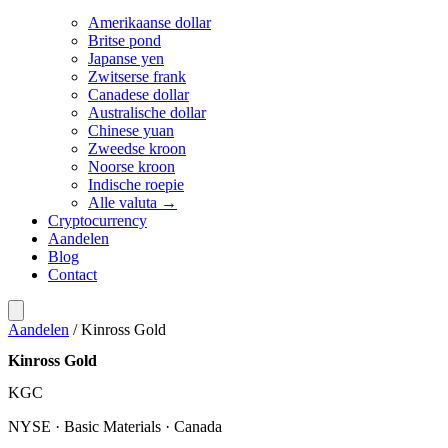
Amerikaanse dollar
Britse pond
Japanse yen
Zwitserse frank
Canadese dollar
Australische dollar
Chinese yuan
Zweedse kroon
Noorse kroon
Indische roepie
Alle valuta →
Cryptocurrency
Aandelen
Blog
Contact
Aandelen
/
Kinross Gold
Kinross Gold
KGC
NYSE · Basic Materials · Canada