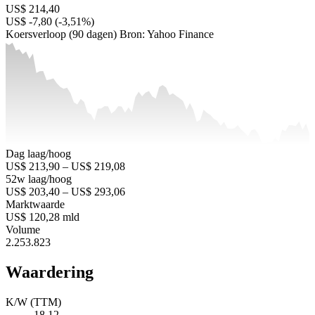
US$ 214,40
US$ -7,80 (-3,51%)
Koersverloop (90 dagen)
Bron: Yahoo Finance
Dag laag/hoog
US$ 213,90 – US$ 219,08
52w laag/hoog
US$ 203,40 – US$ 293,06
Marktwaarde
US$ 120,28 mld
Volume
2.253.823
Waardering
K/W (TTM)
18,12