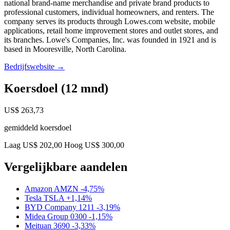
national brand-name merchandise and private brand products to
professional customers, individual homeowners, and renters. The
company serves its products through Lowes.com website, mobile
applications, retail home improvement stores and outlet stores, and
its branches. Lowe's Companies, Inc. was founded in 1921 and is
based in Mooresville, North Carolina.
Bedrijfswebsite →
Koersdoel (12 mnd)
US$ 263,73
gemiddeld koersdoel
Laag US$ 202,00
Hoog US$ 300,00
Vergelijkbare aandelen
Amazon
AMZN
-4,75%
Tesla
TSLA
+1,14%
BYD Company
1211
-3,19%
Midea Group
0300
-1,15%
Meituan
3690
-3,33%