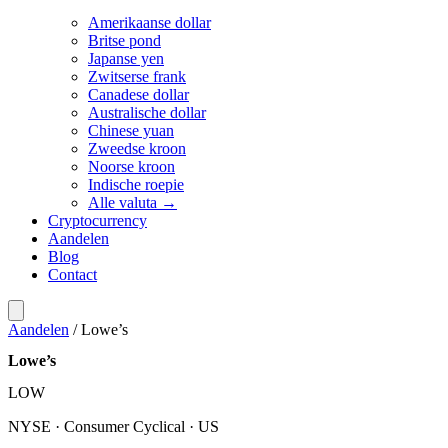
Amerikaanse dollar
Britse pond
Japanse yen
Zwitserse frank
Canadese dollar
Australische dollar
Chinese yuan
Zweedse kroon
Noorse kroon
Indische roepie
Alle valuta →
Cryptocurrency
Aandelen
Blog
Contact
Aandelen
/
Lowe’s
Lowe’s
LOW
NYSE · Consumer Cyclical · US