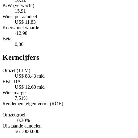
K/W (verwacht)
15,91
Winst per aandeel
US$ 11,83
Koers/boekwaarde
-12,98
Bèta
0,86
Kerncijfers
Omzet (TTM)
US$ 88,43 mld
EBITDA
US$ 12,60 mld
Winstmarge
7,51%
Rendement eigen verm. (ROE)
—
Omzetgroei
10,30%
Uitstaande aandelen
561.000.000