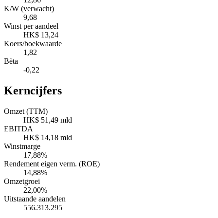
K/W (verwacht)
9,68
Winst per aandeel
HK$ 13,24
Koers/boekwaarde
1,82
Bèta
-0,22
Kerncijfers
Omzet (TTM)
HK$ 51,49 mld
EBITDA
HK$ 14,18 mld
Winstmarge
17,88%
Rendement eigen verm. (ROE)
14,88%
Omzetgroei
22,00%
Uitstaande aandelen
556.313.295