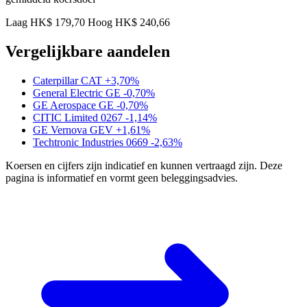
Laag HK$ 179,70
Hoog HK$ 240,66
Vergelijkbare aandelen
Caterpillar
CAT
+3,70%
General Electric
GE
-0,70%
GE Aerospace
GE
-0,70%
CITIC Limited
0267
-1,14%
GE Vernova
GEV
+1,61%
Techtronic Industries
0669
-2,63%
Koersen en cijfers zijn indicatief en kunnen vertraagd zijn. Deze
pagina is informatief en vormt geen beleggingsadvies.