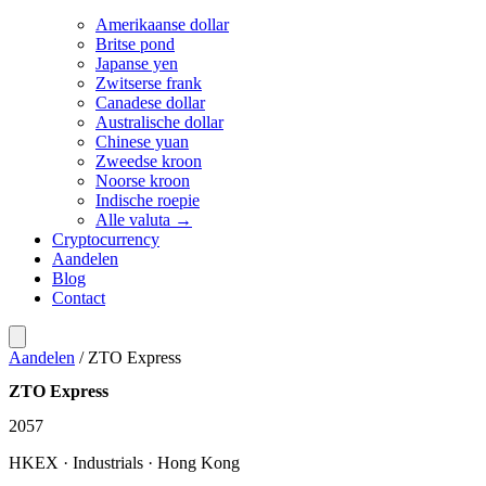
Amerikaanse dollar
Britse pond
Japanse yen
Zwitserse frank
Canadese dollar
Australische dollar
Chinese yuan
Zweedse kroon
Noorse kroon
Indische roepie
Alle valuta →
Cryptocurrency
Aandelen
Blog
Contact
Aandelen
/
ZTO Express
ZTO Express
2057
HKEX · Industrials · Hong Kong