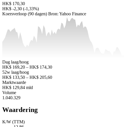
HK$ 170,30
HK$ -2,30 (-1,33%)
Koersverloop (90 dagen)
Bron: Yahoo Finance
Dag laag/hoog
HK$ 169,20 – HK$ 174,30
52w laag/hoog
HK$ 133,50 – HK$ 205,60
Marktwaarde
HK$ 129,84 mld
Volume
1.040.329
Waardering
K/W (TTM)
12,86