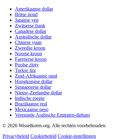
Amerikaanse dollar
Britse pond
Japanse yen
Zwitserse frank
Canadese dollar
Australische dollar
Chinese yuan
Zweedse kroon
Noorse kroon
Faeröerse kroon
Poolse zloty
Turkse lira
Zuid-Afrikaanse rand
Hongkongse dollar
Singaporese dollar
Nieuw-Zeelandse dollar
Indische roepie
Braziliaanse real
Mexicaanse peso
Verenigde Arabische Emiraten-dirham
©
2026
Wisselkoers.org. Alle rechten voorbehouden.
Privacybeleid
Cookiebeleid
Cookie-instellingen