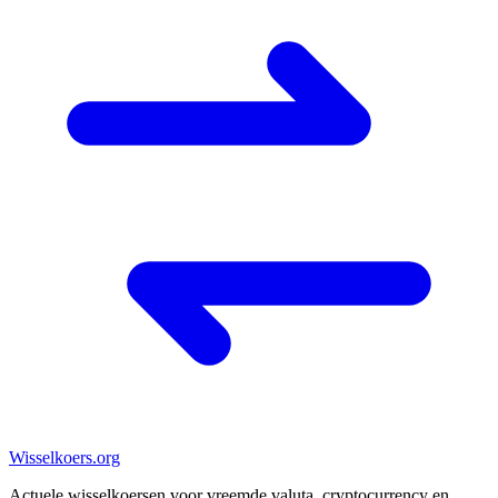
Wisselkoers
.org
Actuele wisselkoersen voor vreemde valuta, cryptocurrency en