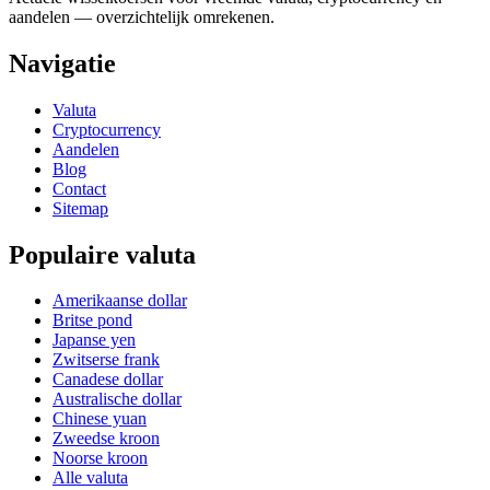
aandelen — overzichtelijk omrekenen.
Navigatie
Valuta
Cryptocurrency
Aandelen
Blog
Contact
Sitemap
Populaire valuta
Amerikaanse dollar
Britse pond
Japanse yen
Zwitserse frank
Canadese dollar
Australische dollar
Chinese yuan
Zweedse kroon
Noorse kroon
Alle valuta