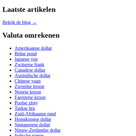
Laatste artikelen
Bekijk de blog →
Valuta omrekenen
Amerikaanse dollar
Britse pond
Japanse yen
Zwitserse frank
Canadese dollar
Australische dollar
Chinese yuan
Zweedse kroon
Noorse kroon
Faeröerse kroon
Poolse zloty
Turkse lira
Zuid-Afrikaanse rand
Hongkongse dollar
Singaporese dollar
Nieuw-Zeelandse dollar
Indische roepie