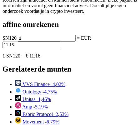
informatief en vormt geen financieel advies. Doe altijd je eigen
onderzoek voordat je in crypto investeert.
affine omrekenen
SN120
=
EUR
1 SN120 =
€ 11,16
Gerelateerde munten
VVS Finance
-4,02%
Ontology
-4,75%
Unitas
-1,46%
Amp
-5,19%
Fabric Protocol
-2,53%
Movement
-6,79%