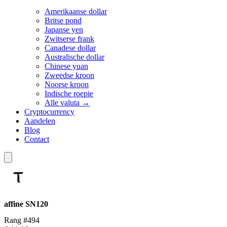
Amerikaanse dollar
Britse pond
Japanse yen
Zwitserse frank
Canadese dollar
Australische dollar
Chinese yuan
Zweedse kroon
Noorse kroon
Indische roepie
Alle valuta →
Cryptocurrency
Aandelen
Blog
Contact
affine
SN120
Rang #494