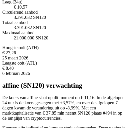
Laag (24u)
€ 10,57
Circulerend aanbod
3.391.032 SN120
Totaal aanbod
3.391.032 SN120
Maximaal aanbod
21.000.000 SN120
Hoogste ooit (ATH)
€ 27,26
25 maart 2026
Laagste ooit (ATL)
€ 8,40
6 februari 2026
affine (SN120) verwachting
De koers van affine staat op dit moment op € 11,16. In de afgelopen
24 uur is de koers gestegen met +3,57%, en over de afgelopen 7
dagen kwam de verandering uit op -8,99%. Met een
marktkapitalisatie van € 37,85 mln neemt SN120 plaats #494 in op
de ranglijst van cryptocurrencies.
Koersen zijn indicatief en kunnen sterk schommelen. Deze pagina is