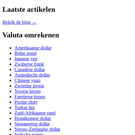
Laatste artikelen
Bekijk de blog →
Valuta omrekenen
Amerikaanse dollar
Britse pond
Japanse yen
Zwitserse frank
Canadese dollar
Australische dollar
Chinese yuan
Zweedse kroon
Noorse kroon
Faeröerse kroon
Poolse zloty
Turkse lira
Zuid-Afrikaanse rand
Hongkongse dollar
Singaporese dollar
Nieuw-Zeelandse dollar
Indische roepie