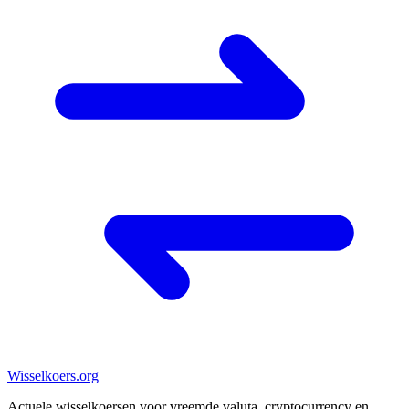
Wisselkoers
.org
Actuele wisselkoersen voor vreemde valuta, cryptocurrency en