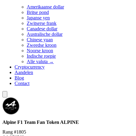
Amerikaanse dollar
Britse pond
Japanse yen
Zwitserse frank
Canadese dollar
Australische dollar
Chinese yuan
Zweedse kroon
Noorse kroon
Indische roepie
Alle valuta →
Cryptocurrency
Aandelen
Blog
Contact
Alpine F1 Team Fan Token
ALPINE
Rang #1805