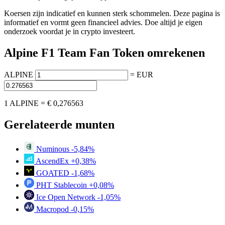
Koersen zijn indicatief en kunnen sterk schommelen. Deze pagina is
informatief en vormt geen financieel advies. Doe altijd je eigen
onderzoek voordat je in crypto investeert.
Alpine F1 Team Fan Token omrekenen
ALPINE
=
EUR
1 ALPINE =
€ 0,276563
Gerelateerde munten
Numinous
-5,84%
AscendEx
+0,38%
GOATED
-1,68%
PHT Stablecoin
+0,08%
Ice Open Network
-1,05%
Macropod
-0,15%