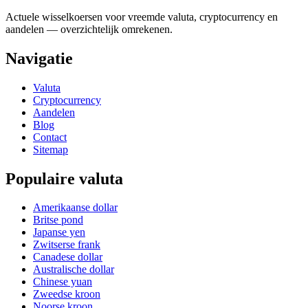
Actuele wisselkoersen voor vreemde valuta, cryptocurrency en
aandelen — overzichtelijk omrekenen.
Navigatie
Valuta
Cryptocurrency
Aandelen
Blog
Contact
Sitemap
Populaire valuta
Amerikaanse dollar
Britse pond
Japanse yen
Zwitserse frank
Canadese dollar
Australische dollar
Chinese yuan
Zweedse kroon
Noorse kroon