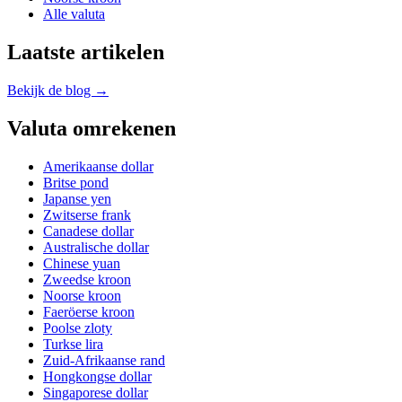
Alle valuta
Laatste artikelen
Bekijk de blog →
Valuta omrekenen
Amerikaanse dollar
Britse pond
Japanse yen
Zwitserse frank
Canadese dollar
Australische dollar
Chinese yuan
Zweedse kroon
Noorse kroon
Faeröerse kroon
Poolse zloty
Turkse lira
Zuid-Afrikaanse rand
Hongkongse dollar
Singaporese dollar