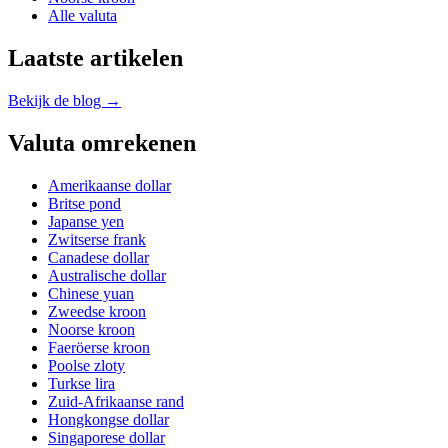
Alle valuta
Laatste artikelen
Bekijk de blog →
Valuta omrekenen
Amerikaanse dollar
Britse pond
Japanse yen
Zwitserse frank
Canadese dollar
Australische dollar
Chinese yuan
Zweedse kroon
Noorse kroon
Faeröerse kroon
Poolse zloty
Turkse lira
Zuid-Afrikaanse rand
Hongkongse dollar
Singaporese dollar