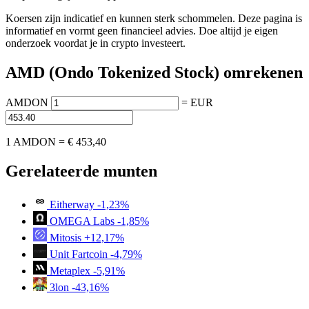
Koersen zijn indicatief en kunnen sterk schommelen. Deze pagina is
informatief en vormt geen financieel advies. Doe altijd je eigen
onderzoek voordat je in crypto investeert.
AMD (Ondo Tokenized Stock) omrekenen
AMDON
=
EUR
1 AMDON =
€ 453,40
Gerelateerde munten
Eitherway
-1,23%
OMEGA Labs
-1,85%
Mitosis
+12,17%
Unit Fartcoin
-4,79%
Metaplex
-5,91%
3lon
-43,16%