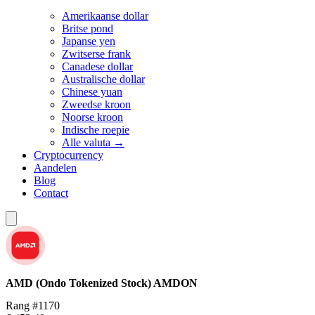
Amerikaanse dollar
Britse pond
Japanse yen
Zwitserse frank
Canadese dollar
Australische dollar
Chinese yuan
Zweedse kroon
Noorse kroon
Indische roepie
Alle valuta →
Cryptocurrency
Aandelen
Blog
Contact
AMD (Ondo Tokenized Stock)
AMDON
Rang #1170