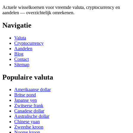
Actuele wisselkoersen voor vreemde valuta, cryptocurrency en
aandelen — overzichtelijk omrekenen.
Navigatie
Valuta
Cryptocurrency
Aandelen
Blog
Contact
Sitemap
Populaire valuta
Amerikaanse dollar
Britse pond
Japanse yen
Zwitserse frank
Canadese dollar
Australische dollar
Chinese yuan
Zweedse kroon
Noorse kroon