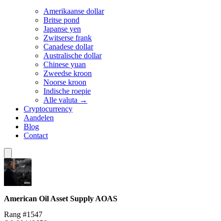
Amerikaanse dollar
Britse pond
Japanse yen
Zwitserse frank
Canadese dollar
Australische dollar
Chinese yuan
Zweedse kroon
Noorse kroon
Indische roepie
Alle valuta →
Cryptocurrency
Aandelen
Blog
Contact
American Oil Asset Supply
AOAS
Rang #1547