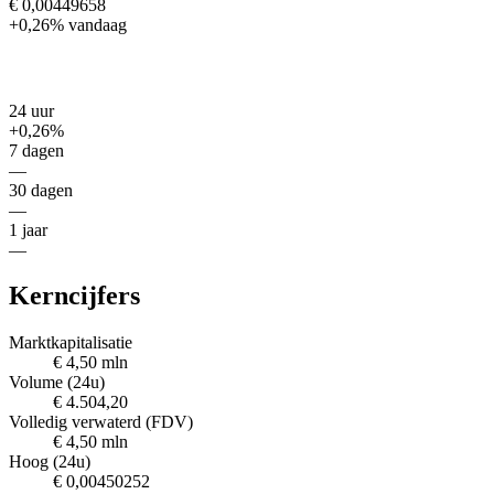
€ 0,00449658
+0,26%
vandaag
24 uur
+0,26%
7 dagen
—
30 dagen
—
1 jaar
—
Kerncijfers
Marktkapitalisatie
€ 4,50 mln
Volume (24u)
€ 4.504,20
Volledig verwaterd (FDV)
€ 4,50 mln
Hoog (24u)
€ 0,00450252