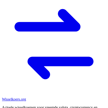
Wisselkoers
.org
Actuele wisselkoersen voor vreemde valuta, cryptocurrency en