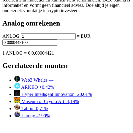
informatief en vormt geen financieel advies. Doe altijd je eigen
onderzoek voordat je in crypto investeert.
Analog omrekenen
ANLOG
=
EUR
1 ANLOG =
€ 0,00004421
Gerelateerde munten
Web3 Whales
—
ARKEO
+0,42%
Hyper Intelligent Innovation
-20,61%
Museum of Crypto Art
-3,19%
Taboo
-0,71%
Lumpy
-7,90%