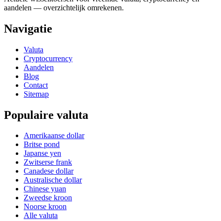
aandelen — overzichtelijk omrekenen.
Navigatie
Valuta
Cryptocurrency
Aandelen
Blog
Contact
Sitemap
Populaire valuta
Amerikaanse dollar
Britse pond
Japanse yen
Zwitserse frank
Canadese dollar
Australische dollar
Chinese yuan
Zweedse kroon
Noorse kroon
Alle valuta