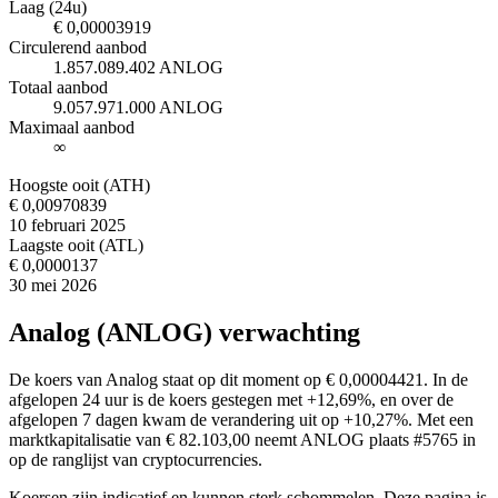
Laag (24u)
€ 0,00003919
Circulerend aanbod
1.857.089.402 ANLOG
Totaal aanbod
9.057.971.000 ANLOG
Maximaal aanbod
∞
Hoogste ooit (ATH)
€ 0,00970839
10 februari 2025
Laagste ooit (ATL)
€ 0,0000137
30 mei 2026
Analog (ANLOG) verwachting
De koers van Analog staat op dit moment op € 0,00004421. In de
afgelopen 24 uur is de koers gestegen met +12,69%, en over de
afgelopen 7 dagen kwam de verandering uit op +10,27%. Met een
marktkapitalisatie van € 82.103,00 neemt ANLOG plaats #5765 in
op de ranglijst van cryptocurrencies.
Koersen zijn indicatief en kunnen sterk schommelen. Deze pagina is