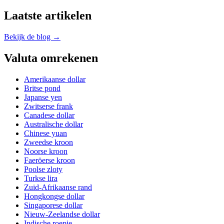
Laatste artikelen
Bekijk de blog →
Valuta omrekenen
Amerikaanse dollar
Britse pond
Japanse yen
Zwitserse frank
Canadese dollar
Australische dollar
Chinese yuan
Zweedse kroon
Noorse kroon
Faeröerse kroon
Poolse zloty
Turkse lira
Zuid-Afrikaanse rand
Hongkongse dollar
Singaporese dollar
Nieuw-Zeelandse dollar
Indische roepie