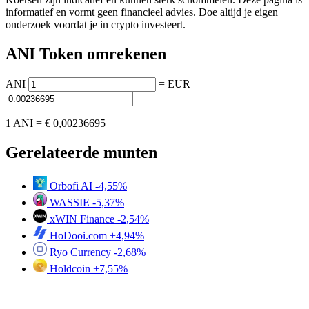
informatief en vormt geen financieel advies. Doe altijd je eigen
onderzoek voordat je in crypto investeert.
ANI Token omrekenen
ANI
=
EUR
1 ANI =
€ 0,00236695
Gerelateerde munten
Orbofi AI
-4,55%
WASSIE
-5,37%
xWIN Finance
-2,54%
HoDooi.com
+4,94%
Ryo Currency
-2,68%
Holdcoin
+7,55%