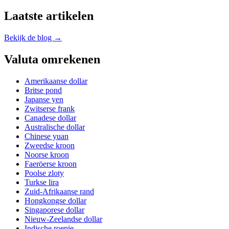
Laatste artikelen
Bekijk de blog →
Valuta omrekenen
Amerikaanse dollar
Britse pond
Japanse yen
Zwitserse frank
Canadese dollar
Australische dollar
Chinese yuan
Zweedse kroon
Noorse kroon
Faeröerse kroon
Poolse zloty
Turkse lira
Zuid-Afrikaanse rand
Hongkongse dollar
Singaporese dollar
Nieuw-Zeelandse dollar
Indische roepie