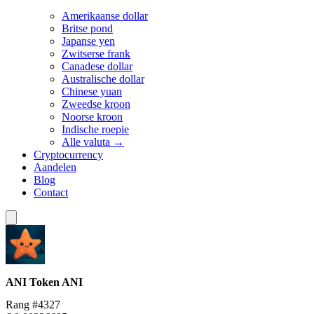
Amerikaanse dollar
Britse pond
Japanse yen
Zwitserse frank
Canadese dollar
Australische dollar
Chinese yuan
Zweedse kroon
Noorse kroon
Indische roepie
Alle valuta →
Cryptocurrency
Aandelen
Blog
Contact
ANI Token
ANI
Rang #4327