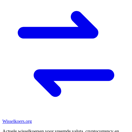
Wisselkoers
.org
Actuele wisselkoersen voor vreemde valuta, cryptocurrency en