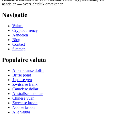
aandelen — overzichtelijk omrekenen.
Navigatie
Valuta
Cryptocurrency
Aandelen
Blog
Contact
Sitemap
Populaire valuta
Amerikaanse dollar
Britse pond
Japanse yen
Zwitserse frank
Canadese dollar
Australische dollar
Chinese yuan
Zweedse kroon
Noorse kroon
Alle valuta