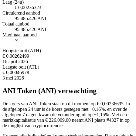
Laag (24u)
€ 0,00236323
Circulerend aanbod
95.485.426 ANI
Totaal aanbod
95.485.426 ANI
Maximaal aanbod
∞
Hoogste ooit (ATH)
€ 0,00262499
16 april 2026
Laagste ooit (ATL)
€ 0,00046978
3 mei 2026
ANI Token (ANI) verwachting
De koers van ANI Token staat op dit moment op € 0,00236695. In
de afgelopen 24 uur is de koers gestegen met +0,16%, en over de
afgelopen 7 dagen kwam de verandering uit op +1,15%. Met een
marktkapitalisatie van € 226.009,00 neemt ANI plaats #4327 in op
de ranglijst van cryptocurrencies.
Koersen zijn indicatief en kunnen sterk schommelen. Deze pagina is