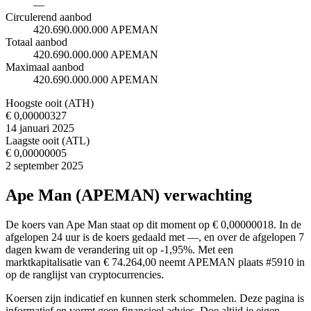
—
Circulerend aanbod
420.690.000.000 APEMAN
Totaal aanbod
420.690.000.000 APEMAN
Maximaal aanbod
420.690.000.000 APEMAN
Hoogste ooit (ATH)
€ 0,00000327
14 januari 2025
Laagste ooit (ATL)
€ 0,00000005
2 september 2025
Ape Man (APEMAN) verwachting
De koers van Ape Man staat op dit moment op € 0,00000018. In de
afgelopen 24 uur is de koers gedaald met —, en over de afgelopen 7
dagen kwam de verandering uit op -1,95%. Met een
marktkapitalisatie van € 74.264,00 neemt APEMAN plaats #5910 in
op de ranglijst van cryptocurrencies.
Koersen zijn indicatief en kunnen sterk schommelen. Deze pagina is
informatief en vormt geen financieel advies. Doe altijd je eigen