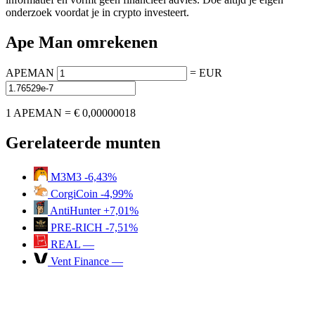
onderzoek voordat je in crypto investeert.
Ape Man omrekenen
APEMAN
=
EUR
1 APEMAN =
€ 0,00000018
Gerelateerde munten
M3M3
-6,43%
CorgiCoin
-4,99%
AntiHunter
+7,01%
PRE-RICH
-7,51%
REAL
—
Vent Finance
—