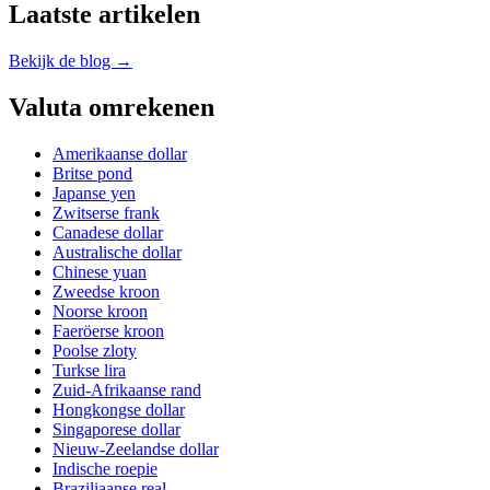
Laatste artikelen
Bekijk de blog →
Valuta omrekenen
Amerikaanse dollar
Britse pond
Japanse yen
Zwitserse frank
Canadese dollar
Australische dollar
Chinese yuan
Zweedse kroon
Noorse kroon
Faeröerse kroon
Poolse zloty
Turkse lira
Zuid-Afrikaanse rand
Hongkongse dollar
Singaporese dollar
Nieuw-Zeelandse dollar
Indische roepie
Braziliaanse real