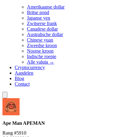
Amerikaanse dollar
Britse pond
Japanse yen
Zwitserse frank
Canadese dollar
Australische dollar
Chinese yuan
Zweedse kroon
Noorse kroon
Indische roepie
Alle valuta →
Cryptocurrency
Aandelen
Blog
Contact
Ape Man
APEMAN
Rang #5910