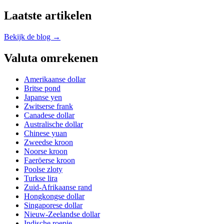
Laatste artikelen
Bekijk de blog →
Valuta omrekenen
Amerikaanse dollar
Britse pond
Japanse yen
Zwitserse frank
Canadese dollar
Australische dollar
Chinese yuan
Zweedse kroon
Noorse kroon
Faeröerse kroon
Poolse zloty
Turkse lira
Zuid-Afrikaanse rand
Hongkongse dollar
Singaporese dollar
Nieuw-Zeelandse dollar
Indische roepie