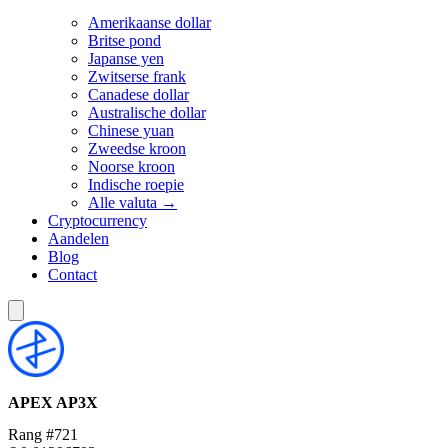
Amerikaanse dollar
Britse pond
Japanse yen
Zwitserse frank
Canadese dollar
Australische dollar
Chinese yuan
Zweedse kroon
Noorse kroon
Indische roepie
Alle valuta →
Cryptocurrency
Aandelen
Blog
Contact
APEX
AP3X
Rang #721