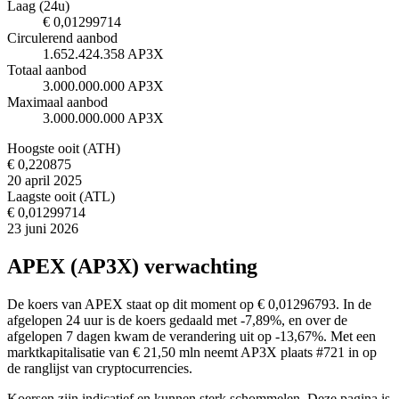
Laag (24u)
€ 0,01299714
Circulerend aanbod
1.652.424.358 AP3X
Totaal aanbod
3.000.000.000 AP3X
Maximaal aanbod
3.000.000.000 AP3X
Hoogste ooit (ATH)
€ 0,220875
20 april 2025
Laagste ooit (ATL)
€ 0,01299714
23 juni 2026
APEX (AP3X) verwachting
De koers van APEX staat op dit moment op € 0,01296793. In de
afgelopen 24 uur is de koers gedaald met -7,89%, en over de
afgelopen 7 dagen kwam de verandering uit op -13,67%. Met een
marktkapitalisatie van € 21,50 mln neemt AP3X plaats #721 in op
de ranglijst van cryptocurrencies.
Koersen zijn indicatief en kunnen sterk schommelen. Deze pagina is