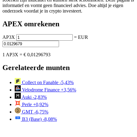
informatief en vormt geen financieel advies. Doe altijd je eigen
onderzoek voordat je in crypto investeert.
APEX omrekenen
AP3X
=
EUR
1 AP3X =
€ 0,01296793
Gerelateerde munten
Collect on Fanable
-5,43%
Velodrome Finance
+3,56%
Auki
-2,83%
Perle
+0,92%
GMT
-6,75%
B3 (Base)
-8,08%