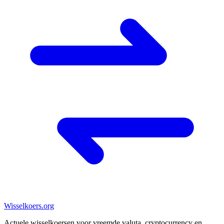
Wisselkoers
.org
Actuele wisselkoersen voor vreemde valuta, cryptocurrency en