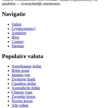
aandelen — overzichtelijk omrekenen.
Navigatie
Valuta
Cryptocurrency
Aandelen
Blog
Contact
Sitemap
Populaire valuta
Amerikaanse dollar
Britse pond
Japanse yen
Zwitserse frank
Canadese dollar
Australische dollar
Chinese yuan
Zweedse kroon
Noorse kroon
Alle valuta