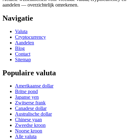
aandelen — overzichtelijk omrekenen.
Navigatie
Valuta
Cryptocurrency
Aandelen
Blog
Contact
Sitemap
Populaire valuta
Amerikaanse dollar
Britse pond
Japanse yen
Zwitserse frank
Canadese dollar
Australische dollar
Chinese yuan
Zweedse kroon
Noorse kroon
Alle valuta