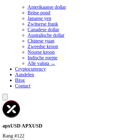
Amerikaanse dollar
Britse pond
Japanse yen
Zwitserse frank
Canadese dollar
Australische dollar
Chinese yuan
Zweedse kroon
Noorse kroon
Indische roepie
Alle valuta →
Cryptocurrency
Aandelen
Blog
Contact
apxUSD
APXUSD
Rang #122