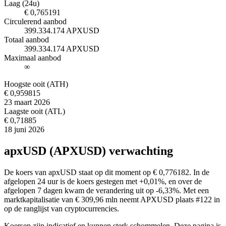
Laag (24u)
€ 0,765191
Circulerend aanbod
399.334.174 APXUSD
Totaal aanbod
399.334.174 APXUSD
Maximaal aanbod
∞
Hoogste ooit (ATH)
€ 0,959815
23 maart 2026
Laagste ooit (ATL)
€ 0,71885
18 juni 2026
apxUSD (APXUSD) verwachting
De koers van apxUSD staat op dit moment op € 0,776182. In de
afgelopen 24 uur is de koers gestegen met +0,01%, en over de
afgelopen 7 dagen kwam de verandering uit op -6,33%. Met een
marktkapitalisatie van € 309,96 mln neemt APXUSD plaats #122 in
op de ranglijst van cryptocurrencies.
Koersen zijn indicatief en kunnen sterk schommelen. Deze pagina is