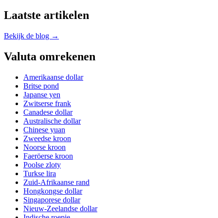
Laatste artikelen
Bekijk de blog →
Valuta omrekenen
Amerikaanse dollar
Britse pond
Japanse yen
Zwitserse frank
Canadese dollar
Australische dollar
Chinese yuan
Zweedse kroon
Noorse kroon
Faeröerse kroon
Poolse zloty
Turkse lira
Zuid-Afrikaanse rand
Hongkongse dollar
Singaporese dollar
Nieuw-Zeelandse dollar
Indische roepie