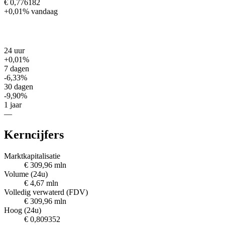
€ 0,776182
+0,01%
vandaag
24 uur
+0,01%
7 dagen
-6,33%
30 dagen
-9,90%
1 jaar
—
Kerncijfers
Marktkapitalisatie
€ 309,96 mln
Volume (24u)
€ 4,67 mln
Volledig verwaterd (FDV)
€ 309,96 mln
Hoog (24u)
€ 0,809352