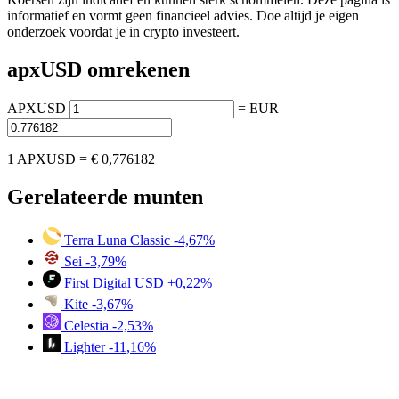
informatief en vormt geen financieel advies. Doe altijd je eigen
onderzoek voordat je in crypto investeert.
apxUSD omrekenen
APXUSD
=
EUR
1 APXUSD =
€ 0,776182
Gerelateerde munten
Terra Luna Classic
-4,67%
Sei
-3,79%
First Digital USD
+0,22%
Kite
-3,67%
Celestia
-2,53%
Lighter
-11,16%