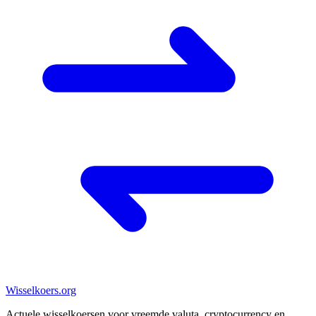
Wisselkoers
.org
Actuele wisselkoersen voor vreemde valuta, cryptocurrency en