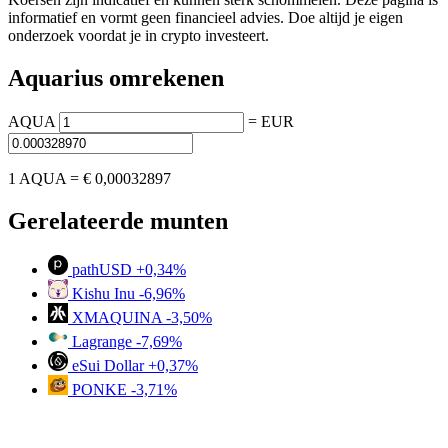
informatief en vormt geen financieel advies. Doe altijd je eigen
onderzoek voordat je in crypto investeert.
Aquarius omrekenen
AQUA
=
EUR
1 AQUA =
€ 0,00032897
Gerelateerde munten
pathUSD
+0,34%
Kishu Inu
-6,96%
XMAQUINA
-3,50%
Lagrange
-7,69%
eSui Dollar
+0,37%
PONKE
-3,71%