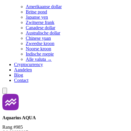
Amerikaanse dollar
Britse pond
Japanse yen
Zwitserse frank
Canadese dollar
Australische dollar
Chinese yuan
Zweedse kroon
Noorse kroon
Indische roepie
Alle valuta →
Cryptocurrency
Aandelen
Blog
Contact
Aquarius
AQUA
Rang #985