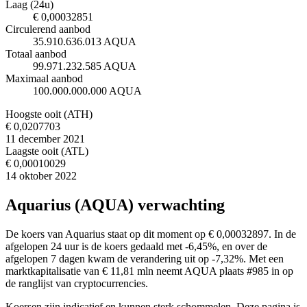
Laag (24u)
€ 0,00032851
Circulerend aanbod
35.910.636.013 AQUA
Totaal aanbod
99.971.232.585 AQUA
Maximaal aanbod
100.000.000.000 AQUA
Hoogste ooit (ATH)
€ 0,0207703
11 december 2021
Laagste ooit (ATL)
€ 0,00010029
14 oktober 2022
Aquarius (AQUA) verwachting
De koers van Aquarius staat op dit moment op € 0,00032897. In de
afgelopen 24 uur is de koers gedaald met -6,45%, en over de
afgelopen 7 dagen kwam de verandering uit op -7,32%. Met een
marktkapitalisatie van € 11,81 mln neemt AQUA plaats #985 in op
de ranglijst van cryptocurrencies.
Koersen zijn indicatief en kunnen sterk schommelen. Deze pagina is