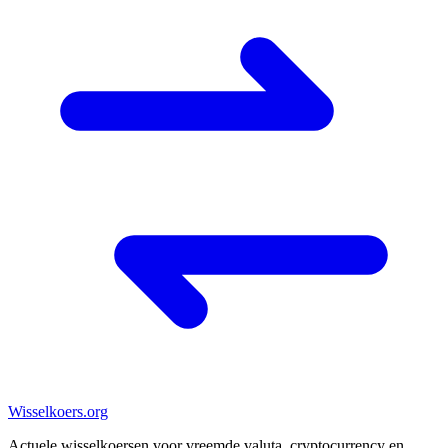
Wisselkoers
.org
Actuele wisselkoersen voor vreemde valuta, cryptocurrency en