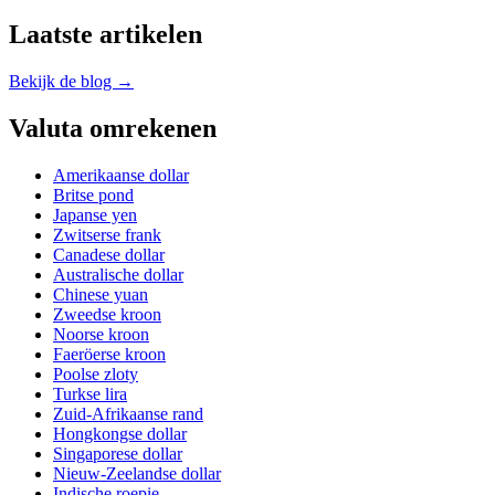
Laatste artikelen
Bekijk de blog →
Valuta omrekenen
Amerikaanse dollar
Britse pond
Japanse yen
Zwitserse frank
Canadese dollar
Australische dollar
Chinese yuan
Zweedse kroon
Noorse kroon
Faeröerse kroon
Poolse zloty
Turkse lira
Zuid-Afrikaanse rand
Hongkongse dollar
Singaporese dollar
Nieuw-Zeelandse dollar
Indische roepie