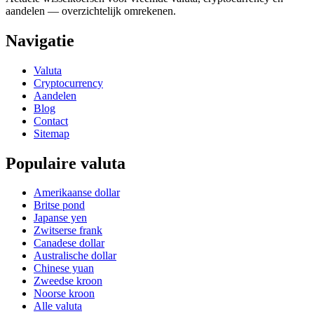
aandelen — overzichtelijk omrekenen.
Navigatie
Valuta
Cryptocurrency
Aandelen
Blog
Contact
Sitemap
Populaire valuta
Amerikaanse dollar
Britse pond
Japanse yen
Zwitserse frank
Canadese dollar
Australische dollar
Chinese yuan
Zweedse kroon
Noorse kroon
Alle valuta