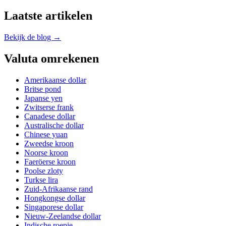
Laatste artikelen
Bekijk de blog →
Valuta omrekenen
Amerikaanse dollar
Britse pond
Japanse yen
Zwitserse frank
Canadese dollar
Australische dollar
Chinese yuan
Zweedse kroon
Noorse kroon
Faeröerse kroon
Poolse zloty
Turkse lira
Zuid-Afrikaanse rand
Hongkongse dollar
Singaporese dollar
Nieuw-Zeelandse dollar
Indische roepie