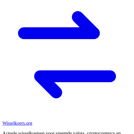
Wisselkoers
.org
Actuele wisselkoersen voor vreemde valuta, cryptocurrency en