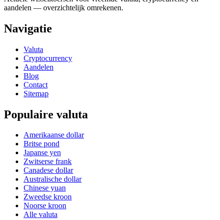
aandelen — overzichtelijk omrekenen.
Navigatie
Valuta
Cryptocurrency
Aandelen
Blog
Contact
Sitemap
Populaire valuta
Amerikaanse dollar
Britse pond
Japanse yen
Zwitserse frank
Canadese dollar
Australische dollar
Chinese yuan
Zweedse kroon
Noorse kroon
Alle valuta