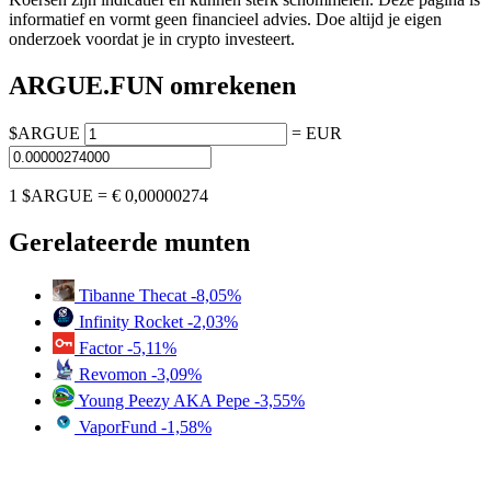
informatief en vormt geen financieel advies. Doe altijd je eigen
onderzoek voordat je in crypto investeert.
ARGUE.FUN omrekenen
$ARGUE
=
EUR
1 $ARGUE =
€ 0,00000274
Gerelateerde munten
Tibanne Thecat
-8,05%
Infinity Rocket
-2,03%
Factor
-5,11%
Revomon
-3,09%
Young Peezy AKA Pepe
-3,55%
VaporFund
-1,58%