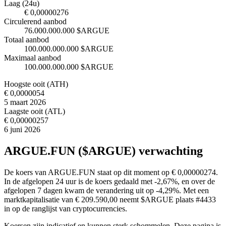
Laag (24u)
€ 0,00000276
Circulerend aanbod
76.000.000.000 $ARGUE
Totaal aanbod
100.000.000.000 $ARGUE
Maximaal aanbod
100.000.000.000 $ARGUE
Hoogste ooit (ATH)
€ 0,0000054
5 maart 2026
Laagste ooit (ATL)
€ 0,00000257
6 juni 2026
ARGUE.FUN ($ARGUE) verwachting
De koers van ARGUE.FUN staat op dit moment op € 0,00000274.
In de afgelopen 24 uur is de koers gedaald met -2,67%, en over de
afgelopen 7 dagen kwam de verandering uit op -4,29%. Met een
marktkapitalisatie van € 209.590,00 neemt $ARGUE plaats #4433
in op de ranglijst van cryptocurrencies.
Koersen zijn indicatief en kunnen sterk schommelen. Deze pagina is