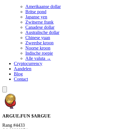
Amerikaanse dollar
Britse pond
Japanse yen
Zwitserse frank
Canadese dollar
Australische dollar
Chinese yuan
Zweedse kroon
Noorse kroon
Indische roepie
Alle valuta →
Cryptocurrency
Aandelen
Blog
Contact
ARGUE.FUN
$ARGUE
Rang #4433