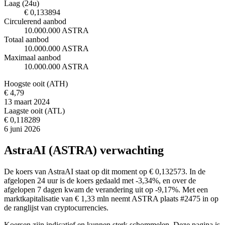
Laag (24u)
€ 0,133894
Circulerend aanbod
10.000.000 ASTRA
Totaal aanbod
10.000.000 ASTRA
Maximaal aanbod
10.000.000 ASTRA
Hoogste ooit (ATH)
€ 4,79
13 maart 2024
Laagste ooit (ATL)
€ 0,118289
6 juni 2026
AstraAI (ASTRA) verwachting
De koers van AstraAI staat op dit moment op € 0,132573. In de
afgelopen 24 uur is de koers gedaald met -3,34%, en over de
afgelopen 7 dagen kwam de verandering uit op -9,17%. Met een
marktkapitalisatie van € 1,33 mln neemt ASTRA plaats #2475 in op
de ranglijst van cryptocurrencies.
Koersen zijn indicatief en kunnen sterk schommelen. Deze pagina is