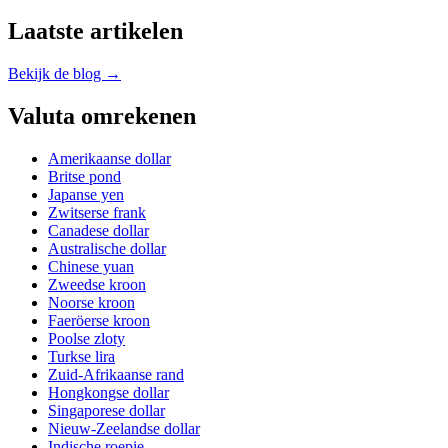
Laatste artikelen
Bekijk de blog →
Valuta omrekenen
Amerikaanse dollar
Britse pond
Japanse yen
Zwitserse frank
Canadese dollar
Australische dollar
Chinese yuan
Zweedse kroon
Noorse kroon
Faeröerse kroon
Poolse zloty
Turkse lira
Zuid-Afrikaanse rand
Hongkongse dollar
Singaporese dollar
Nieuw-Zeelandse dollar
Indische roepie