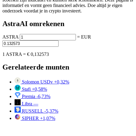
informatief en vormt geen financieel advies. Doe altijd je eigen
onderzoek voordat je in crypto investeert.
AstraAI omrekenen
ASTRA
=
EUR
1 ASTRA =
€ 0,132573
Gerelateerde munten
Solomon USDv
+0,32%
Stafi
+0,58%
Premia
-6,73%
Libra
—
RUSSELL
-5,37%
SIPHER
+1,07%