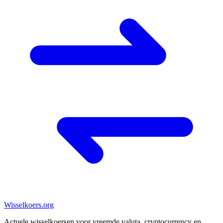
Wisselkoers
.org
Actuele wisselkoersen voor vreemde valuta, cryptocurrency en