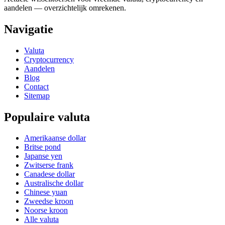
aandelen — overzichtelijk omrekenen.
Navigatie
Valuta
Cryptocurrency
Aandelen
Blog
Contact
Sitemap
Populaire valuta
Amerikaanse dollar
Britse pond
Japanse yen
Zwitserse frank
Canadese dollar
Australische dollar
Chinese yuan
Zweedse kroon
Noorse kroon
Alle valuta