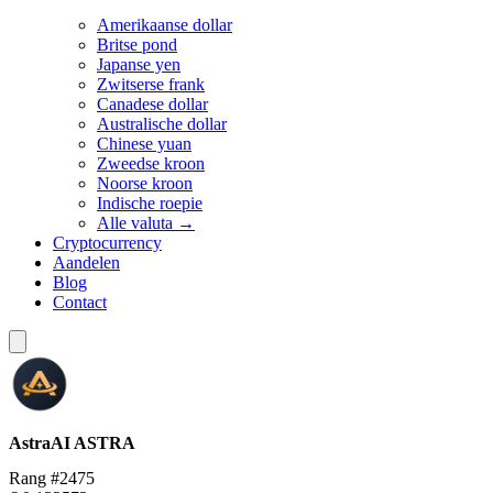
Amerikaanse dollar
Britse pond
Japanse yen
Zwitserse frank
Canadese dollar
Australische dollar
Chinese yuan
Zweedse kroon
Noorse kroon
Indische roepie
Alle valuta →
Cryptocurrency
Aandelen
Blog
Contact
AstraAI
ASTRA
Rang #2475