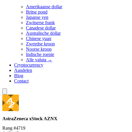
Amerikaanse dollar
Britse pond
Japanse yen
Zwitserse frank
Canadese dollar
Australische dollar
Chinese yuan
Zweedse kroon
Noorse kroon
Indische roepie
Alle valuta →
Cryptocurrency
Aandelen
Blog
Contact
AstraZeneca xStock
AZNX
Rang #4719