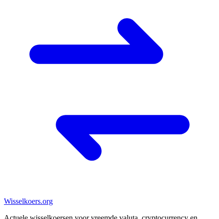
Wisselkoers
.org
Actuele wisselkoersen voor vreemde valuta, cryptocurrency en