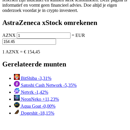
informatief en vormt geen financieel advies. Doe altijd je eigen
onderzoek voordat je in crypto investeert.
AstraZeneca xStock omrekenen
AZNX
=
EUR
1 AZNX =
€ 154,45
Gerelateerde munten
BitShiba
-3,31%
Satoshi Cash Network
-5,35%
Netvrk
-1,42%
NeonNeko
+11,23%
Aqua Goat
-0,00%
Dogeshit
-18,15%