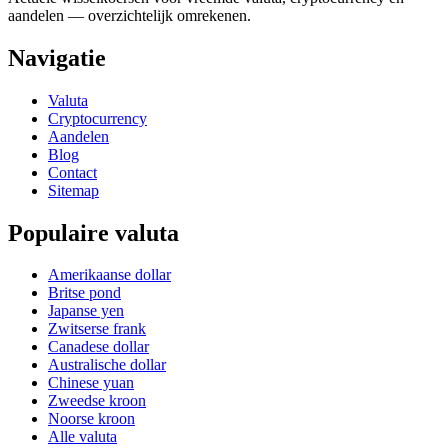
aandelen — overzichtelijk omrekenen.
Navigatie
Valuta
Cryptocurrency
Aandelen
Blog
Contact
Sitemap
Populaire valuta
Amerikaanse dollar
Britse pond
Japanse yen
Zwitserse frank
Canadese dollar
Australische dollar
Chinese yuan
Zweedse kroon
Noorse kroon
Alle valuta