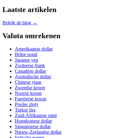
Laatste artikelen
Bekijk de blog →
Valuta omrekenen
Amerikaanse dollar
Britse pond
Japanse yen
Zwitserse frank
Canadese dollar
Australische dollar
Chinese yuan
Zweedse kroon
Noorse kroon
Faeröerse kroon
Poolse zloty
Turkse lira
Zuid-Afrikaanse rand
Hongkongse dollar
Singaporese dollar
Nieuw-Zeelandse dollar
Indische roepie