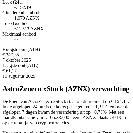
Laag (24u)
€ 152,19
Circulerend aanbod
1.070 AZNX
Totaal aanbod
611.513 AZNX
Maximaal aanbod
∞
Hoogste ooit (ATH)
€ 247,35
7 oktober 2025
Laagste ooit (ATL)
€ 61,17
10 augustus 2025
AstraZeneca xStock (AZNX) verwachting
De koers van AstraZeneca xStock staat op dit moment op € 154,45.
In de afgelopen 24 uur is de koers gestegen met +1,37%, en over de
afgelopen 7 dagen kwam de verandering uit op +0,78%. Met een
marktkapitalisatie van € 165.337,00 neemt AZNX plaats #4719 in
op de ranglijst van cryptocurrencies.
Koersen zijn indicatief en kunnen sterk schommelen. Deze pagina is