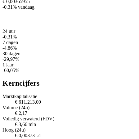
€ 0,00365955
-0,31%
vandaag
24 uur
-0,31%
7 dagen
-4,86%
30 dagen
-29,97%
1 jaar
-60,05%
Kerncijfers
Marktkapitalisatie
€ 611.213,00
Volume (24u)
€ 2,17
Volledig verwaterd (FDV)
€ 3,66 mln
Hoog (24u)
€ 0,00373121