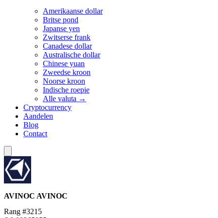
Amerikaanse dollar
Britse pond
Japanse yen
Zwitserse frank
Canadese dollar
Australische dollar
Chinese yuan
Zweedse kroon
Noorse kroon
Indische roepie
Alle valuta →
Cryptocurrency
Aandelen
Blog
Contact
AVINOC
AVINOC
Rang #3215