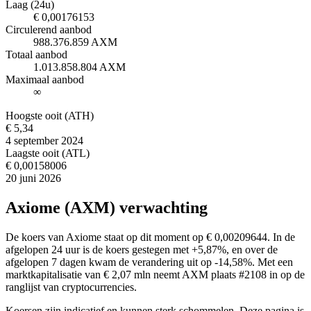
Laag (24u)
€ 0,00176153
Circulerend aanbod
988.376.859 AXM
Totaal aanbod
1.013.858.804 AXM
Maximaal aanbod
∞
Hoogste ooit (ATH)
€ 5,34
4 september 2024
Laagste ooit (ATL)
€ 0,00158006
20 juni 2026
Axiome (AXM) verwachting
De koers van Axiome staat op dit moment op € 0,00209644. In de
afgelopen 24 uur is de koers gestegen met +5,87%, en over de
afgelopen 7 dagen kwam de verandering uit op -14,58%. Met een
marktkapitalisatie van € 2,07 mln neemt AXM plaats #2108 in op de
ranglijst van cryptocurrencies.
Koersen zijn indicatief en kunnen sterk schommelen. Deze pagina is