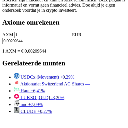
informatief en vormt geen financieel advies. Doe altijd je eigen
onderzoek voordat je in crypto investeert.
Axiome omrekenen
AXM
=
EUR
1 AXM =
€ 0,00209644
Gerelateerde munten
USDCx (Movement)
+0,29%
Aktionariat Switzerlend AG Shares
—
Hara
+6,41%
LUKSO [OLD]
-3,20%
unc
+7,09%
CLUDE
+0,27%