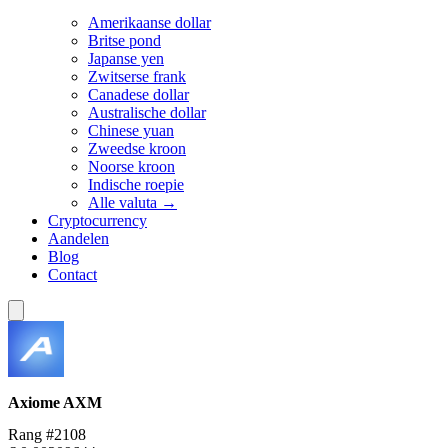
Amerikaanse dollar
Britse pond
Japanse yen
Zwitserse frank
Canadese dollar
Australische dollar
Chinese yuan
Zweedse kroon
Noorse kroon
Indische roepie
Alle valuta →
Cryptocurrency
Aandelen
Blog
Contact
Axiome
AXM
Rang #2108