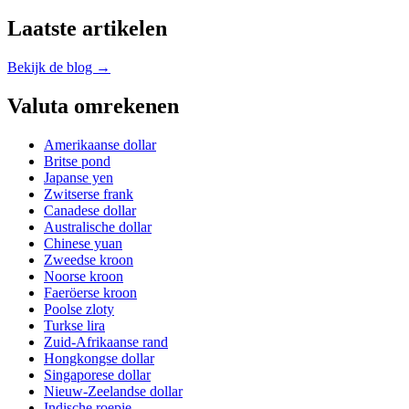
Laatste artikelen
Bekijk de blog →
Valuta omrekenen
Amerikaanse dollar
Britse pond
Japanse yen
Zwitserse frank
Canadese dollar
Australische dollar
Chinese yuan
Zweedse kroon
Noorse kroon
Faeröerse kroon
Poolse zloty
Turkse lira
Zuid-Afrikaanse rand
Hongkongse dollar
Singaporese dollar
Nieuw-Zeelandse dollar
Indische roepie