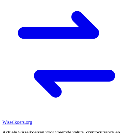
Wisselkoers
.org
Actuele wisselkoersen voor vreemde valuta, cryptocurrency en