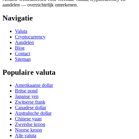
aandelen — overzichtelijk omrekenen.
Navigatie
Valuta
Cryptocurrency
Aandelen
Blog
Contact
Sitemap
Populaire valuta
Amerikaanse dollar
Britse pond
Japanse yen
Zwitserse frank
Canadese dollar
Australische dollar
Chinese yuan
Zweedse kroon
Noorse kroon
Alle valuta