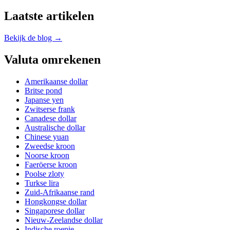
Laatste artikelen
Bekijk de blog →
Valuta omrekenen
Amerikaanse dollar
Britse pond
Japanse yen
Zwitserse frank
Canadese dollar
Australische dollar
Chinese yuan
Zweedse kroon
Noorse kroon
Faeröerse kroon
Poolse zloty
Turkse lira
Zuid-Afrikaanse rand
Hongkongse dollar
Singaporese dollar
Nieuw-Zeelandse dollar
Indische roepie