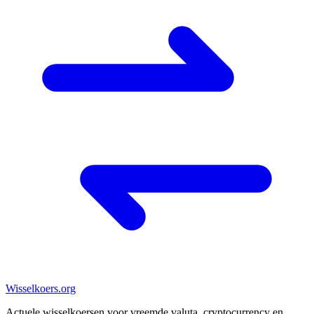
Wisselkoers
.org
Actuele wisselkoersen voor vreemde valuta, cryptocurrency en