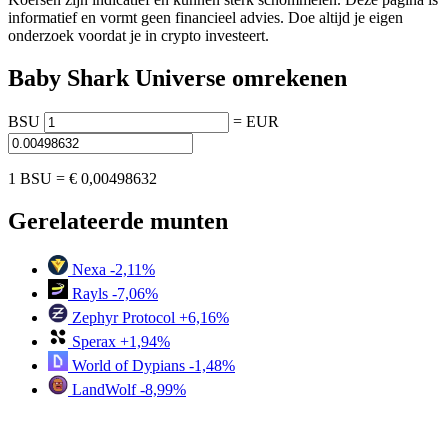
informatief en vormt geen financieel advies. Doe altijd je eigen
onderzoek voordat je in crypto investeert.
Baby Shark Universe omrekenen
BSU
=
EUR
1 BSU =
€ 0,00498632
Gerelateerde munten
Nexa
-2,11%
Rayls
-7,06%
Zephyr Protocol
+6,16%
Sperax
+1,94%
World of Dypians
-1,48%
LandWolf
-8,99%