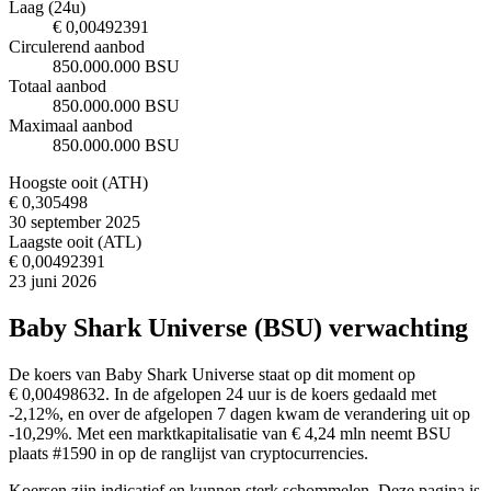
Laag (24u)
€ 0,00492391
Circulerend aanbod
850.000.000 BSU
Totaal aanbod
850.000.000 BSU
Maximaal aanbod
850.000.000 BSU
Hoogste ooit (ATH)
€ 0,305498
30 september 2025
Laagste ooit (ATL)
€ 0,00492391
23 juni 2026
Baby Shark Universe (BSU) verwachting
De koers van Baby Shark Universe staat op dit moment op
€ 0,00498632. In de afgelopen 24 uur is de koers gedaald met
-2,12%, en over de afgelopen 7 dagen kwam de verandering uit op
-10,29%. Met een marktkapitalisatie van € 4,24 mln neemt BSU
plaats #1590 in op de ranglijst van cryptocurrencies.
Koersen zijn indicatief en kunnen sterk schommelen. Deze pagina is