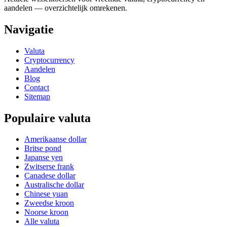
aandelen — overzichtelijk omrekenen.
Navigatie
Valuta
Cryptocurrency
Aandelen
Blog
Contact
Sitemap
Populaire valuta
Amerikaanse dollar
Britse pond
Japanse yen
Zwitserse frank
Canadese dollar
Australische dollar
Chinese yuan
Zweedse kroon
Noorse kroon
Alle valuta