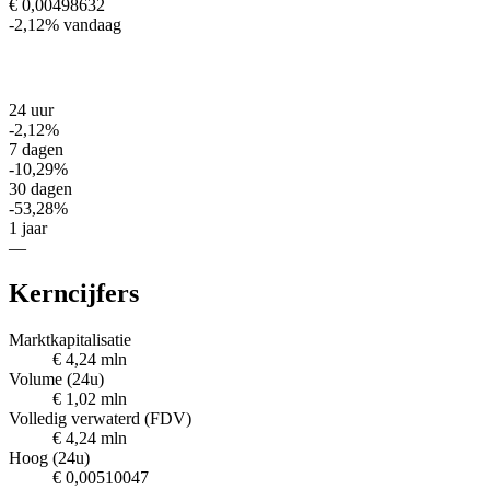
€ 0,00498632
-2,12%
vandaag
24 uur
-2,12%
7 dagen
-10,29%
30 dagen
-53,28%
1 jaar
—
Kerncijfers
Marktkapitalisatie
€ 4,24 mln
Volume (24u)
€ 1,02 mln
Volledig verwaterd (FDV)
€ 4,24 mln
Hoog (24u)
€ 0,00510047