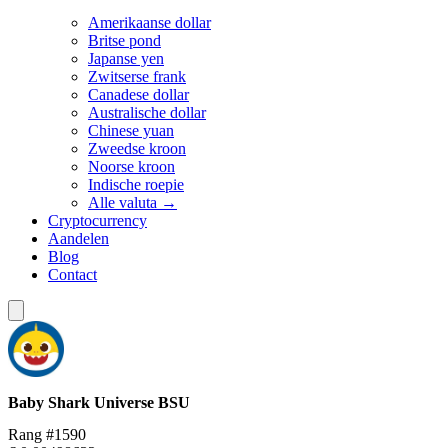
Amerikaanse dollar
Britse pond
Japanse yen
Zwitserse frank
Canadese dollar
Australische dollar
Chinese yuan
Zweedse kroon
Noorse kroon
Indische roepie
Alle valuta →
Cryptocurrency
Aandelen
Blog
Contact
Baby Shark Universe
BSU
Rang #1590