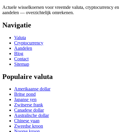
Actuele wisselkoersen voor vreemde valuta, cryptocurrency en
aandelen — overzichtelijk omrekenen.
Navigatie
Valuta
Cryptocurrency
Aandelen
Blog
Contact
Sitemap
Populaire valuta
Amerikaanse dollar
Britse pond
Japanse yen
Zwitserse frank
Canadese dollar
Australische dollar
Chinese yuan
Zweedse kroon
Noorse kroon