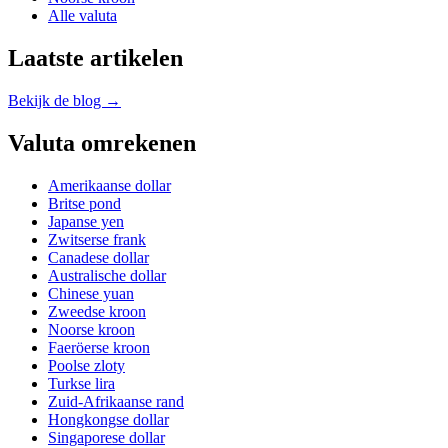
Alle valuta
Laatste artikelen
Bekijk de blog →
Valuta omrekenen
Amerikaanse dollar
Britse pond
Japanse yen
Zwitserse frank
Canadese dollar
Australische dollar
Chinese yuan
Zweedse kroon
Noorse kroon
Faeröerse kroon
Poolse zloty
Turkse lira
Zuid-Afrikaanse rand
Hongkongse dollar
Singaporese dollar