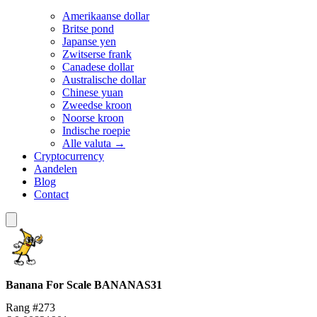
Amerikaanse dollar
Britse pond
Japanse yen
Zwitserse frank
Canadese dollar
Australische dollar
Chinese yuan
Zweedse kroon
Noorse kroon
Indische roepie
Alle valuta →
Cryptocurrency
Aandelen
Blog
Contact
Banana For Scale
BANANAS31
Rang #273