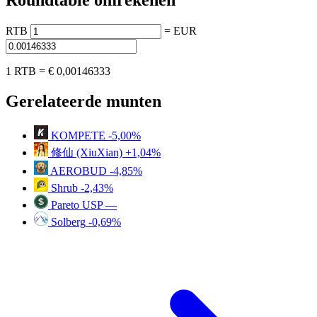
Roundtable omrekenen
RTB
=
EUR
1 RTB =
€ 0,00146333
Gerelateerde munten
KOMPETE
-5,00%
修仙 (XiuXian)
+1,04%
AEROBUD
-4,85%
Shrub
-2,43%
Pareto USP
—
Solberg
-0,69%