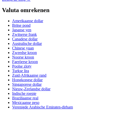
Valuta omrekenen
Amerikaanse dollar
Britse pond
Japanse yen
Zwitserse frank
Canadese dollar
Australische dollar
Chinese yuan
Zweedse kroon
Noorse kroon
Faeröerse kroon
Poolse zloty
Turkse lira
Zuid-Afrikaanse rand
Hongkongse dollar
Singaporese dollar
Nieuw-Zeelandse dollar
Indische roepie
Braziliaanse real
Mexicaanse peso
Verenigde Arabische Emiraten-dirham