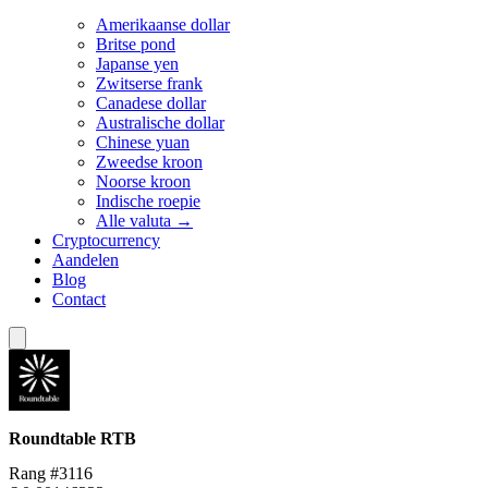
Amerikaanse dollar
Britse pond
Japanse yen
Zwitserse frank
Canadese dollar
Australische dollar
Chinese yuan
Zweedse kroon
Noorse kroon
Indische roepie
Alle valuta →
Cryptocurrency
Aandelen
Blog
Contact
Roundtable
RTB
Rang #3116