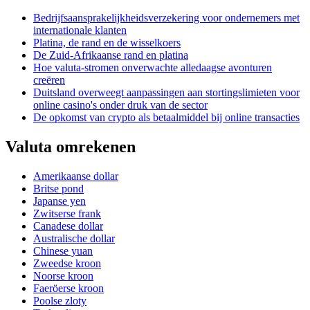
Bedrijfsaansprakelijkheidsverzekering voor ondernemers met
internationale klanten
Platina, de rand en de wisselkoers
De Zuid-Afrikaanse rand en platina
Hoe valuta-stromen onverwachte alledaagse avonturen
creëren
Duitsland overweegt aanpassingen aan stortingslimieten voor
online casino's onder druk van de sector
De opkomst van crypto als betaalmiddel bij online transacties
Valuta omrekenen
Amerikaanse dollar
Britse pond
Japanse yen
Zwitserse frank
Canadese dollar
Australische dollar
Chinese yuan
Zweedse kroon
Noorse kroon
Faeröerse kroon
Poolse zloty