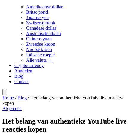
Amerikaanse dollar
Britse pond
Japanse yen
Zwitserse frank
Canadese dollar
Australische dollar
Chinese yuan
Zweedse kroon
Noorse kroon
Indische roepie
Alle valuta →
Cryptocurrency
Aandelen
Blog
Contact
Home
/
Blog
/
Het belang van authentieke YouTube live reacties
kopen
Algemeen
Het belang van authentieke YouTube live
reacties kopen