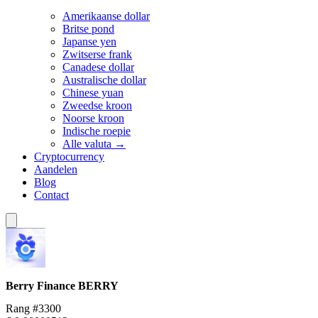
Amerikaanse dollar
Britse pond
Japanse yen
Zwitserse frank
Canadese dollar
Australische dollar
Chinese yuan
Zweedse kroon
Noorse kroon
Indische roepie
Alle valuta →
Cryptocurrency
Aandelen
Blog
Contact
Berry Finance
BERRY
Rang #3300