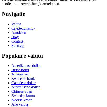
aandelen — overzichtelijk omrekenen.
Navigatie
Valuta
Cryptocurrency
Aandelen
Blog
Contact
Sitemap
Populaire valuta
Amerikaanse dollar
Britse pond
Japanse yen
Zwitserse frank
Canadese dollar
Australische dollar
Chinese yuan
Zweedse kroon
Noorse kroon
Alle valuta