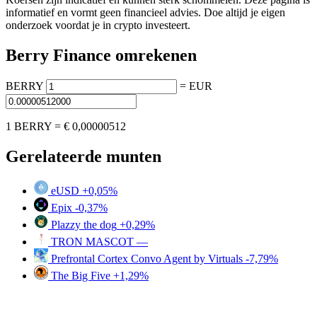
informatief en vormt geen financieel advies. Doe altijd je eigen
onderzoek voordat je in crypto investeert.
Berry Finance omrekenen
BERRY
=
EUR
1 BERRY =
€ 0,00000512
Gerelateerde munten
eUSD
+0,05%
Epix
-0,37%
Plazzy the dog
+0,29%
TRON MASCOT
—
Prefrontal Cortex Convo Agent by Virtuals
-7,79%
The Big Five
+1,29%