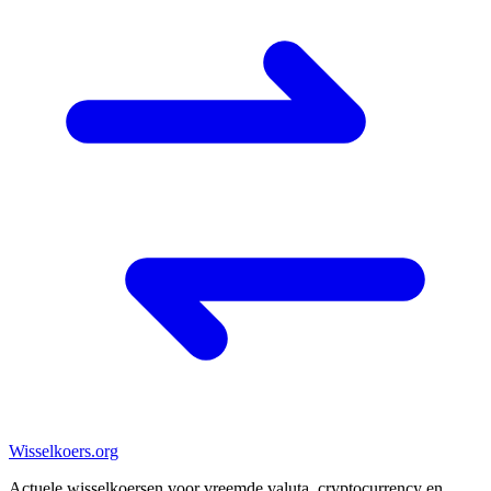
Wisselkoers
.org
Actuele wisselkoersen voor vreemde valuta, cryptocurrency en