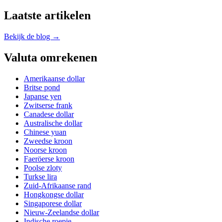
Laatste artikelen
Bekijk de blog →
Valuta omrekenen
Amerikaanse dollar
Britse pond
Japanse yen
Zwitserse frank
Canadese dollar
Australische dollar
Chinese yuan
Zweedse kroon
Noorse kroon
Faeröerse kroon
Poolse zloty
Turkse lira
Zuid-Afrikaanse rand
Hongkongse dollar
Singaporese dollar
Nieuw-Zeelandse dollar
Indische roepie