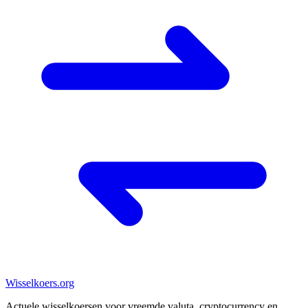
Wisselkoers
.org
Actuele wisselkoersen voor vreemde valuta, cryptocurrency en