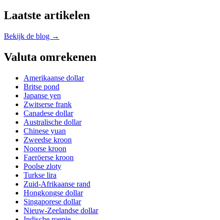
Laatste artikelen
Bekijk de blog →
Valuta omrekenen
Amerikaanse dollar
Britse pond
Japanse yen
Zwitserse frank
Canadese dollar
Australische dollar
Chinese yuan
Zweedse kroon
Noorse kroon
Faeröerse kroon
Poolse zloty
Turkse lira
Zuid-Afrikaanse rand
Hongkongse dollar
Singaporese dollar
Nieuw-Zeelandse dollar
Indische roepie