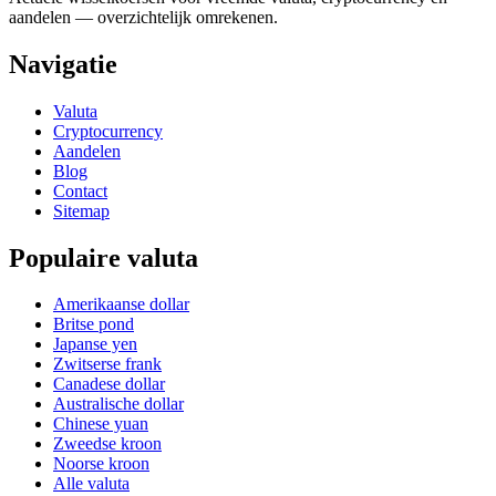
aandelen — overzichtelijk omrekenen.
Navigatie
Valuta
Cryptocurrency
Aandelen
Blog
Contact
Sitemap
Populaire valuta
Amerikaanse dollar
Britse pond
Japanse yen
Zwitserse frank
Canadese dollar
Australische dollar
Chinese yuan
Zweedse kroon
Noorse kroon
Alle valuta