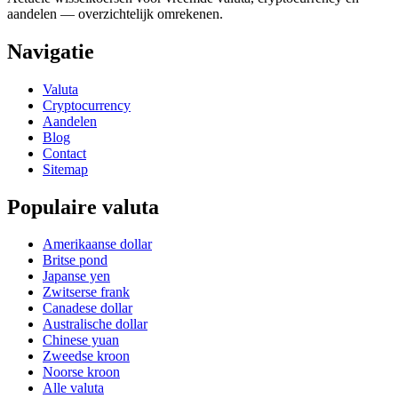
aandelen — overzichtelijk omrekenen.
Navigatie
Valuta
Cryptocurrency
Aandelen
Blog
Contact
Sitemap
Populaire valuta
Amerikaanse dollar
Britse pond
Japanse yen
Zwitserse frank
Canadese dollar
Australische dollar
Chinese yuan
Zweedse kroon
Noorse kroon
Alle valuta