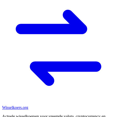
Wisselkoers
.org
Actuele wisselkoersen voor vreemde valuta, cryptocurrency en