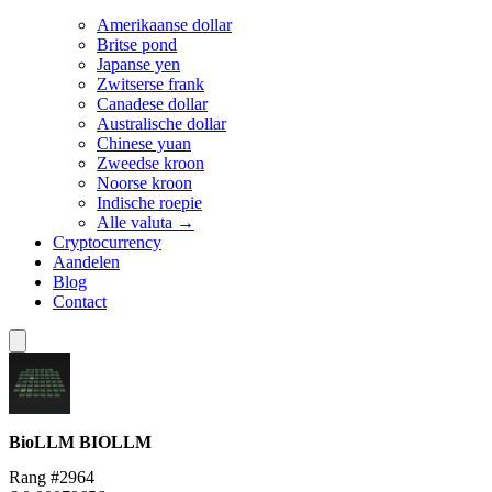
Amerikaanse dollar
Britse pond
Japanse yen
Zwitserse frank
Canadese dollar
Australische dollar
Chinese yuan
Zweedse kroon
Noorse kroon
Indische roepie
Alle valuta →
Cryptocurrency
Aandelen
Blog
Contact
BioLLM
BIOLLM
Rang #2964