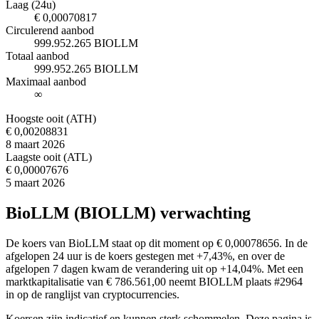
Laag (24u)
€ 0,00070817
Circulerend aanbod
999.952.265 BIOLLM
Totaal aanbod
999.952.265 BIOLLM
Maximaal aanbod
∞
Hoogste ooit (ATH)
€ 0,00208831
8 maart 2026
Laagste ooit (ATL)
€ 0,00007676
5 maart 2026
BioLLM (BIOLLM) verwachting
De koers van BioLLM staat op dit moment op € 0,00078656. In de
afgelopen 24 uur is de koers gestegen met +7,43%, en over de
afgelopen 7 dagen kwam de verandering uit op +14,04%. Met een
marktkapitalisatie van € 786.561,00 neemt BIOLLM plaats #2964
in op de ranglijst van cryptocurrencies.
Koersen zijn indicatief en kunnen sterk schommelen. Deze pagina is