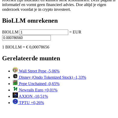
informatief en vormt geen financieel advies. Doe altijd je eigen
onderzoek voordat je in crypto investeert.
BioLLM omrekenen
BIOLLM
=
EUR
1 BIOLLM =
€ 0,00078656
Gerelateerde munten
Wall Street Pepe
-5,06%
Disney (Ondo Tokenized Stock)
-1,33%
Pepe Unchained
-0,65%
Newrails Euro
+0,01%
AXION
-10,51%
TPTU
+0,26%