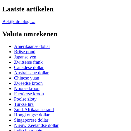
Laatste artikelen
Bekijk de blog →
Valuta omrekenen
Amerikaanse dollar
Britse pond
Japanse yen
Zwitserse frank
Canadese dollar
Australische dollar
Chinese yuan
Zweedse kroon
Noorse kroon
Faeröerse kroon
Poolse zloty
Turkse lira
Zuid-Afrikaanse rand
Hongkongse dollar
Singaporese dollar
Nieuw-Zeelandse dollar
Indische roepie