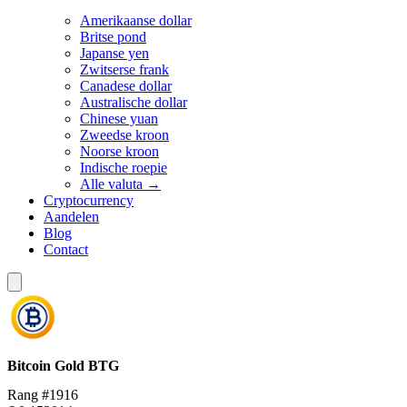
Amerikaanse dollar
Britse pond
Japanse yen
Zwitserse frank
Canadese dollar
Australische dollar
Chinese yuan
Zweedse kroon
Noorse kroon
Indische roepie
Alle valuta →
Cryptocurrency
Aandelen
Blog
Contact
Bitcoin Gold
BTG
Rang #1916