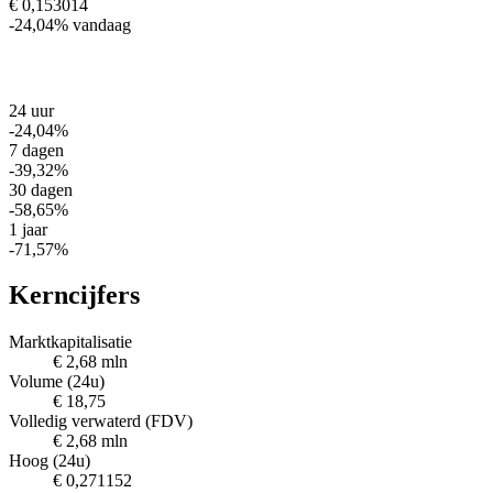
€ 0,153014
-24,04%
vandaag
24 uur
-24,04%
7 dagen
-39,32%
30 dagen
-58,65%
1 jaar
-71,57%
Kerncijfers
Marktkapitalisatie
€ 2,68 mln
Volume (24u)
€ 18,75
Volledig verwaterd (FDV)
€ 2,68 mln
Hoog (24u)
€ 0,271152