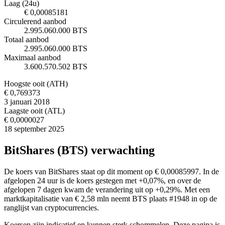
Laag (24u)
€ 0,00085181
Circulerend aanbod
2.995.060.000 BTS
Totaal aanbod
2.995.060.000 BTS
Maximaal aanbod
3.600.570.502 BTS
Hoogste ooit (ATH)
€ 0,769373
3 januari 2018
Laagste ooit (ATL)
€ 0,0000027
18 september 2025
BitShares (BTS) verwachting
De koers van BitShares staat op dit moment op € 0,00085997. In de
afgelopen 24 uur is de koers gestegen met +0,07%, en over de
afgelopen 7 dagen kwam de verandering uit op +0,29%. Met een
marktkapitalisatie van € 2,58 mln neemt BTS plaats #1948 in op de
ranglijst van cryptocurrencies.
Koersen zijn indicatief en kunnen sterk schommelen. Deze pagina is