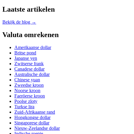
Laatste artikelen
Bekijk de blog →
Valuta omrekenen
Amerikaanse dollar
Britse pond
Japanse yen
Zwitserse frank
Canadese dollar
Australische dollar
Chinese yuan
Zweedse kroon
Noorse kroon
Faeröerse kroon
Poolse zloty
Turkse lira
Zuid-Afrikaanse rand
Hongkongse dollar
Singaporese dollar
Nieuw-Zeelandse dollar
Indische roepie