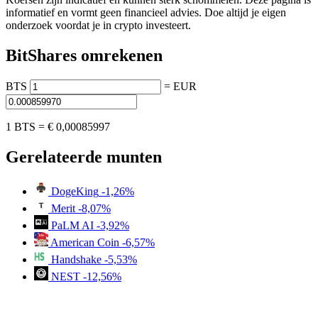
informatief en vormt geen financieel advies. Doe altijd je eigen
onderzoek voordat je in crypto investeert.
BitShares omrekenen
BTS
=
EUR
1 BTS =
€ 0,00085997
Gerelateerde munten
DogeKing
-1,26%
Merit
-8,07%
PaLM AI
-3,92%
American Coin
-6,57%
Handshake
-5,53%
NEST
-12,56%