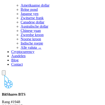
Amerikaanse dollar
Britse pond
Japanse yen
Zwitserse frank
Canadese dollar
Australische dollar
Chinese yuan
Zweedse kroon
Noorse kroon
Indische roepie
Alle valuta →
Cryptocurrency
Aandelen
Blog
Contact
BitShares
BTS
Rang #1948