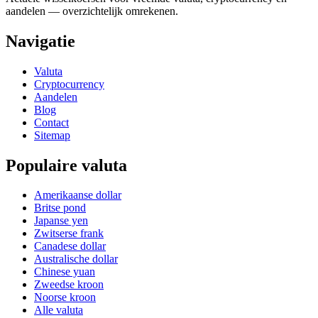
aandelen — overzichtelijk omrekenen.
Navigatie
Valuta
Cryptocurrency
Aandelen
Blog
Contact
Sitemap
Populaire valuta
Amerikaanse dollar
Britse pond
Japanse yen
Zwitserse frank
Canadese dollar
Australische dollar
Chinese yuan
Zweedse kroon
Noorse kroon
Alle valuta