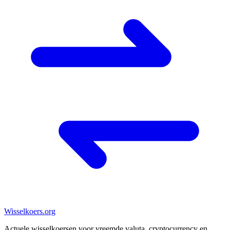
Wisselkoers
.org
Actuele wisselkoersen voor vreemde valuta, cryptocurrency en