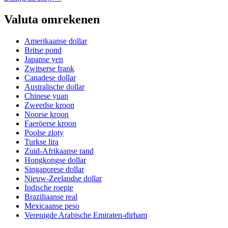
Valuta omrekenen
Amerikaanse dollar
Britse pond
Japanse yen
Zwitserse frank
Canadese dollar
Australische dollar
Chinese yuan
Zweedse kroon
Noorse kroon
Faeröerse kroon
Poolse zloty
Turkse lira
Zuid-Afrikaanse rand
Hongkongse dollar
Singaporese dollar
Nieuw-Zeelandse dollar
Indische roepie
Braziliaanse real
Mexicaanse peso
Verenigde Arabische Emiraten-dirham