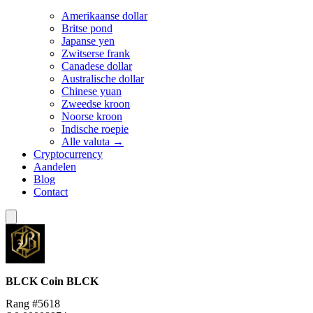
Amerikaanse dollar
Britse pond
Japanse yen
Zwitserse frank
Canadese dollar
Australische dollar
Chinese yuan
Zweedse kroon
Noorse kroon
Indische roepie
Alle valuta →
Cryptocurrency
Aandelen
Blog
Contact
BLCK Coin
BLCK
Rang #5618