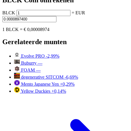
BLCK Coin omrekenen
BLCK
=
EUR
1 BLCK =
€ 0,00008974
Gerelateerde munten
Evolve PRO
-2,99%
Buburry
—
FOAM
—
degenerative SITCOM
-6,69%
Mento Japanese Yen
+0,29%
Yellow Duckies
+0,14%