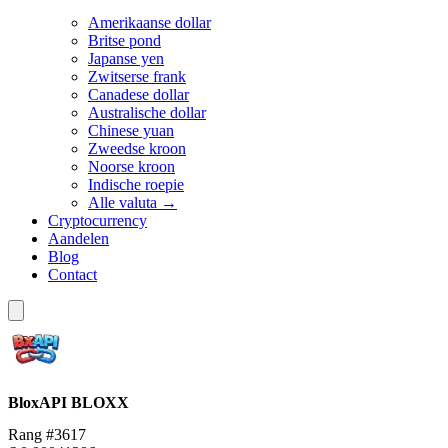
Amerikaanse dollar
Britse pond
Japanse yen
Zwitserse frank
Canadese dollar
Australische dollar
Chinese yuan
Zweedse kroon
Noorse kroon
Indische roepie
Alle valuta →
Cryptocurrency
Aandelen
Blog
Contact
BloxAPI
BLOXX
Rang #3617