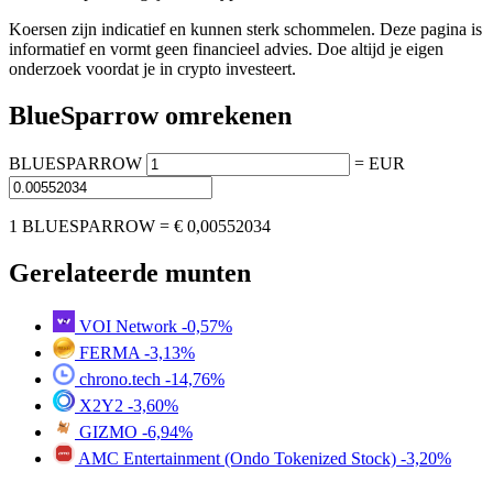
Koersen zijn indicatief en kunnen sterk schommelen. Deze pagina is
informatief en vormt geen financieel advies. Doe altijd je eigen
onderzoek voordat je in crypto investeert.
BlueSparrow omrekenen
BLUESPARROW
=
EUR
1 BLUESPARROW =
€ 0,00552034
Gerelateerde munten
VOI Network
-0,57%
FERMA
-3,13%
chrono.tech
-14,76%
X2Y2
-3,60%
GIZMO
-6,94%
AMC Entertainment (Ondo Tokenized Stock)
-3,20%