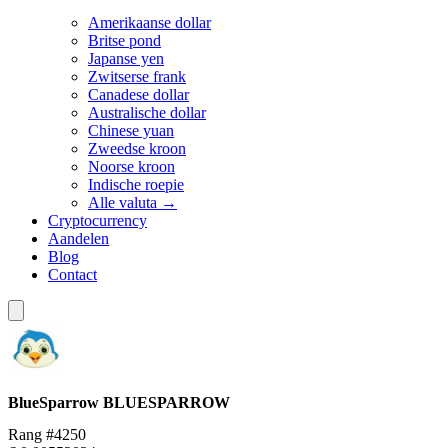
Amerikaanse dollar
Britse pond
Japanse yen
Zwitserse frank
Canadese dollar
Australische dollar
Chinese yuan
Zweedse kroon
Noorse kroon
Indische roepie
Alle valuta →
Cryptocurrency
Aandelen
Blog
Contact
BlueSparrow
BLUESPARROW
Rang #4250