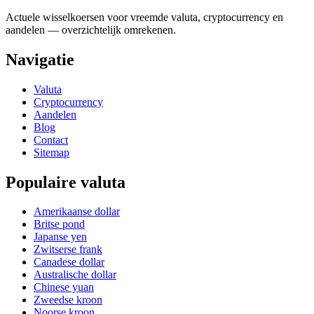
Actuele wisselkoersen voor vreemde valuta, cryptocurrency en
aandelen — overzichtelijk omrekenen.
Navigatie
Valuta
Cryptocurrency
Aandelen
Blog
Contact
Sitemap
Populaire valuta
Amerikaanse dollar
Britse pond
Japanse yen
Zwitserse frank
Canadese dollar
Australische dollar
Chinese yuan
Zweedse kroon
Noorse kroon