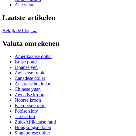
Alle valuta
Laatste artikelen
Bekijk de blog →
Valuta omrekenen
Amerikaanse dollar
Britse pond
Japanse yen
Zwitserse frank
Canadese dollar
Australische dollar
Chinese yuan
Zweedse kroon
Noorse kroon
Faeröerse kroon
Poolse zloty
Turkse lira
Zuid-Afrikaanse rand
Hongkongse dollar
Singaporese dollar