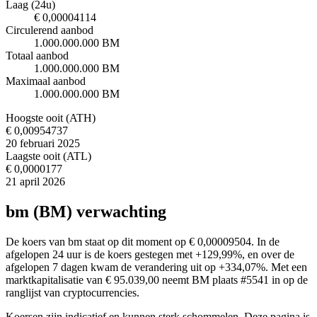
Laag (24u)
€ 0,00004114
Circulerend aanbod
1.000.000.000 BM
Totaal aanbod
1.000.000.000 BM
Maximaal aanbod
1.000.000.000 BM
Hoogste ooit (ATH)
€ 0,00954737
20 februari 2025
Laagste ooit (ATL)
€ 0,0000177
21 april 2026
bm (BM) verwachting
De koers van bm staat op dit moment op € 0,00009504. In de
afgelopen 24 uur is de koers gestegen met +129,99%, en over de
afgelopen 7 dagen kwam de verandering uit op +334,07%. Met een
marktkapitalisatie van € 95.039,00 neemt BM plaats #5541 in op de
ranglijst van cryptocurrencies.
Koersen zijn indicatief en kunnen sterk schommelen. Deze pagina is