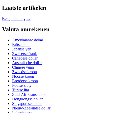
Laatste artikelen
Bekijk de blog →
Valuta omrekenen
Amerikaanse dollar
Britse pond
Japanse yen
Zwitserse frank
Canadese dollar
Australische dollar
Chinese yuan
Zweedse kroon
Noorse kroon
Faeröerse kroon
Poolse zloty
Turkse lira
Zuid-Afrikaanse rand
Hongkongse dollar
Singaporese dollar
Nieuw-Zeelandse dollar
Indische roepie