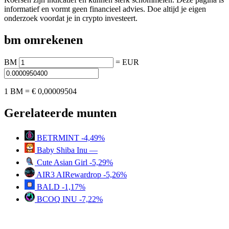
informatief en vormt geen financieel advies. Doe altijd je eigen
onderzoek voordat je in crypto investeert.
bm omrekenen
BM
=
EUR
1 BM =
€ 0,00009504
Gerelateerde munten
BETRMINT
-4,49%
Baby Shiba Inu
—
Cute Asian Girl
-5,29%
AIR3 AIRewardrop
-5,26%
BALD
-1,17%
BCOQ INU
-7,22%