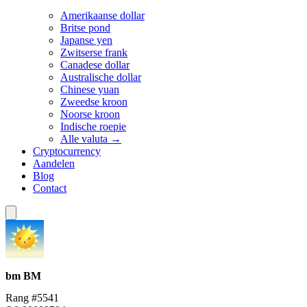
Amerikaanse dollar
Britse pond
Japanse yen
Zwitserse frank
Canadese dollar
Australische dollar
Chinese yuan
Zweedse kroon
Noorse kroon
Indische roepie
Alle valuta →
Cryptocurrency
Aandelen
Blog
Contact
bm
BM
Rang #5541