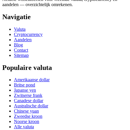
aandelen — overzichtelijk omrekenen.
Navigatie
Valuta
Cryptocurrency
Aandelen
Blog
Contact
Sitemap
Populaire valuta
Amerikaanse dollar
Britse pond
Japanse yen
Zwitserse frank
Canadese dollar
Australische dollar
Chinese yuan
Zweedse kroon
Noorse kroon
Alle valuta