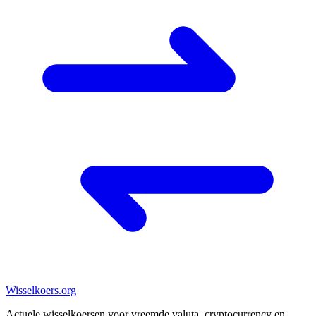
Wisselkoers
.org
Actuele wisselkoersen voor vreemde valuta, cryptocurrency en