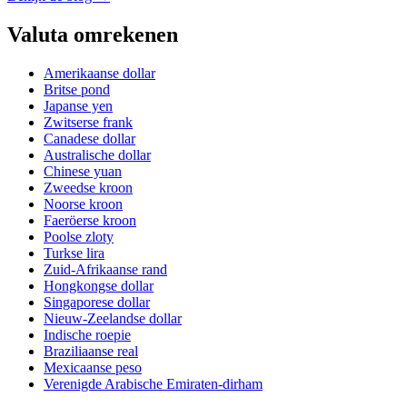
Valuta omrekenen
Amerikaanse dollar
Britse pond
Japanse yen
Zwitserse frank
Canadese dollar
Australische dollar
Chinese yuan
Zweedse kroon
Noorse kroon
Faeröerse kroon
Poolse zloty
Turkse lira
Zuid-Afrikaanse rand
Hongkongse dollar
Singaporese dollar
Nieuw-Zeelandse dollar
Indische roepie
Braziliaanse real
Mexicaanse peso
Verenigde Arabische Emiraten-dirham