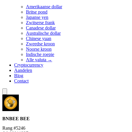
Amerikaanse dollar
Britse pond
Japanse yen
Zwitserse frank
Canadese dollar
Australische dollar
Chinese yuan
Zweedse kroon
Noorse kroon
Indische roepie
Alle valuta →
Cryptocurrency
Aandelen
Blog
Contact
BNBEE
BEE
Rang #5246