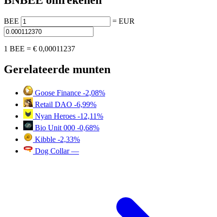
BNBEE omrekenen
BEE
=
EUR
1 BEE =
€ 0,00011237
Gerelateerde munten
Goose Finance
-2,08%
Retail DAO
-6,99%
Nyan Heroes
-12,11%
Bio Unit 000
-0,68%
Kibble
-2,33%
Dog Collar
—