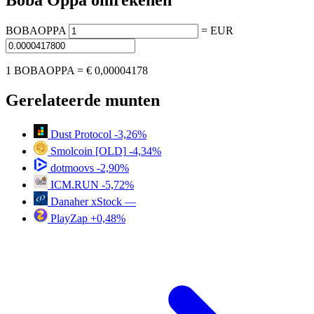
Boba Oppa omrekenen
BOBAOPPA
=
EUR
1 BOBAOPPA =
€ 0,00004178
Gerelateerde munten
Dust Protocol
-3,26%
Smolcoin [OLD]
-4,34%
dotmoovs
-2,90%
ICM.RUN
-5,72%
Danaher xStock
—
PlayZap
+0,48%