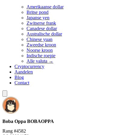
Amerikaanse dollar
Britse pond
Japanse yen
Zwitserse frank
Canadese dollar
Australische dollar
Chinese yuan
Zweedse kroon
Noorse kroon
Indische roepie
Alle valuta →
Cryptocurrency
Aandelen
Blog
Contact
Boba Oppa
BOBAOPPA
Rang #4582