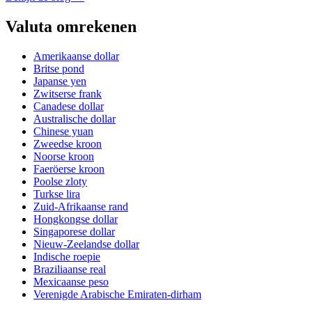
Valuta omrekenen
Amerikaanse dollar
Britse pond
Japanse yen
Zwitserse frank
Canadese dollar
Australische dollar
Chinese yuan
Zweedse kroon
Noorse kroon
Faeröerse kroon
Poolse zloty
Turkse lira
Zuid-Afrikaanse rand
Hongkongse dollar
Singaporese dollar
Nieuw-Zeelandse dollar
Indische roepie
Braziliaanse real
Mexicaanse peso
Verenigde Arabische Emiraten-dirham