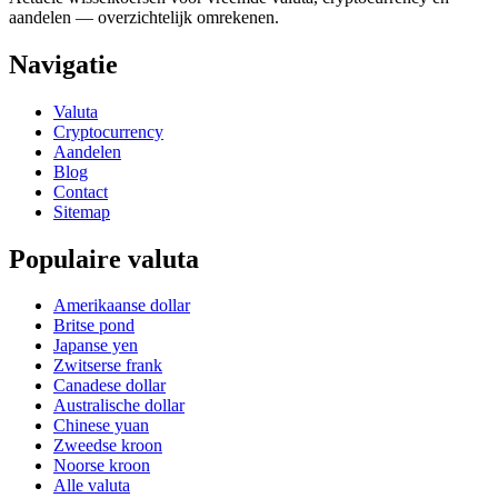
aandelen — overzichtelijk omrekenen.
Navigatie
Valuta
Cryptocurrency
Aandelen
Blog
Contact
Sitemap
Populaire valuta
Amerikaanse dollar
Britse pond
Japanse yen
Zwitserse frank
Canadese dollar
Australische dollar
Chinese yuan
Zweedse kroon
Noorse kroon
Alle valuta