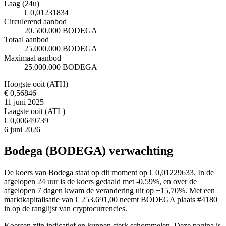
Laag (24u)
€ 0,01231834
Circulerend aanbod
20.500.000 BODEGA
Totaal aanbod
25.000.000 BODEGA
Maximaal aanbod
25.000.000 BODEGA
Hoogste ooit (ATH)
€ 0,56846
11 juni 2025
Laagste ooit (ATL)
€ 0,00649739
6 juni 2026
Bodega (BODEGA) verwachting
De koers van Bodega staat op dit moment op € 0,01229633. In de
afgelopen 24 uur is de koers gedaald met -0,59%, en over de
afgelopen 7 dagen kwam de verandering uit op +15,70%. Met een
marktkapitalisatie van € 253.691,00 neemt BODEGA plaats #4180
in op de ranglijst van cryptocurrencies.
Koersen zijn indicatief en kunnen sterk schommelen. Deze pagina is