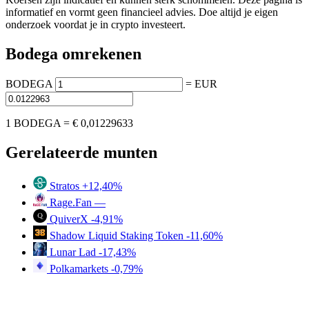
informatief en vormt geen financieel advies. Doe altijd je eigen
onderzoek voordat je in crypto investeert.
Bodega omrekenen
BODEGA
=
EUR
1 BODEGA =
€ 0,01229633
Gerelateerde munten
Stratos
+12,40%
Rage.Fan
—
QuiverX
-4,91%
Shadow Liquid Staking Token
-11,60%
Lunar Lad
-17,43%
Polkamarkets
-0,79%