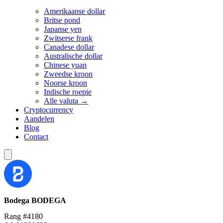
Amerikaanse dollar
Britse pond
Japanse yen
Zwitserse frank
Canadese dollar
Australische dollar
Chinese yuan
Zweedse kroon
Noorse kroon
Indische roepie
Alle valuta →
Cryptocurrency
Aandelen
Blog
Contact
Bodega
BODEGA
Rang #4180