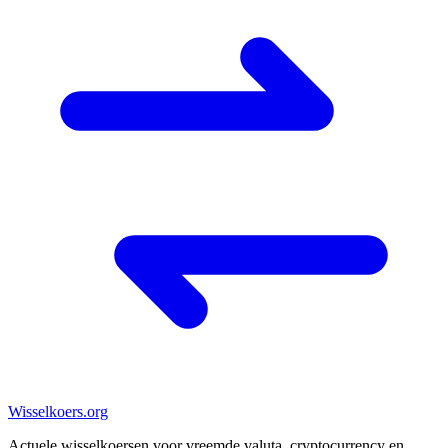
Wisselkoers
.org
Actuele wisselkoersen voor vreemde valuta, cryptocurrency en