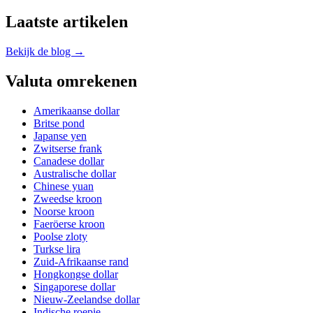
Laatste artikelen
Bekijk de blog →
Valuta omrekenen
Amerikaanse dollar
Britse pond
Japanse yen
Zwitserse frank
Canadese dollar
Australische dollar
Chinese yuan
Zweedse kroon
Noorse kroon
Faeröerse kroon
Poolse zloty
Turkse lira
Zuid-Afrikaanse rand
Hongkongse dollar
Singaporese dollar
Nieuw-Zeelandse dollar
Indische roepie