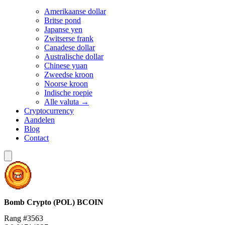
Amerikaanse dollar
Britse pond
Japanse yen
Zwitserse frank
Canadese dollar
Australische dollar
Chinese yuan
Zweedse kroon
Noorse kroon
Indische roepie
Alle valuta →
Cryptocurrency
Aandelen
Blog
Contact
Bomb Crypto (POL)
BCOIN
Rang #3563