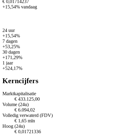
€ 0,01714237
+15,54%
vandaag
24 uur
+15,54%
7 dagen
+53,25%
30 dagen
+171,29%
1 jaar
+524,17%
Kerncijfers
Marktkapitalisatie
€ 433.125,00
Volume (24u)
€ 6.094,02
Volledig verwaterd (FDV)
€ 1,65 mln
Hoog (24u)
€ 0,01721336