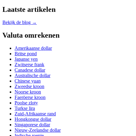
Laatste artikelen
Bekijk de blog →
Valuta omrekenen
Amerikaanse dollar
Britse pond
Japanse yen
Zwitserse frank
Canadese dollar
Australische dollar
Chinese yuan
Zweedse kroon
Noorse kroon
Faeröerse kroon
Poolse zloty
Turkse lira
Zuid-Afrikaanse rand
Hongkongse dollar
Singaporese dollar
Nieuw-Zeelandse dollar
Indische roepie