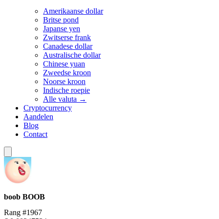
Amerikaanse dollar
Britse pond
Japanse yen
Zwitserse frank
Canadese dollar
Australische dollar
Chinese yuan
Zweedse kroon
Noorse kroon
Indische roepie
Alle valuta →
Cryptocurrency
Aandelen
Blog
Contact
boob
BOOB
Rang #1967