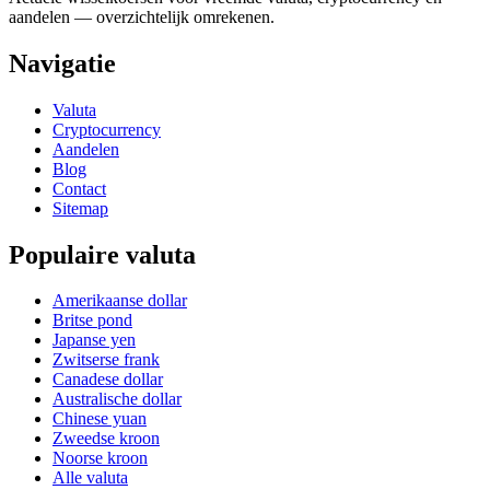
aandelen — overzichtelijk omrekenen.
Navigatie
Valuta
Cryptocurrency
Aandelen
Blog
Contact
Sitemap
Populaire valuta
Amerikaanse dollar
Britse pond
Japanse yen
Zwitserse frank
Canadese dollar
Australische dollar
Chinese yuan
Zweedse kroon
Noorse kroon
Alle valuta