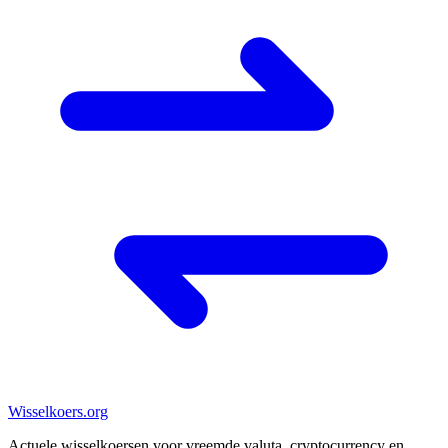
Wisselkoers
.org
Actuele wisselkoersen voor vreemde valuta, cryptocurrency en