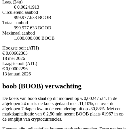
Laag (24u)
€ 0,00241913
Circulerend aanbod
999.977.633 BOOB
Totaal aanbod
999.977.633 BOOB
Maximaal aanbod
1.000.000.000 BOOB
Hoogste ooit (ATH)
€ 0,00662363
18 mei 2026
Laagste ooit (ATL)
€ 0,00002296
13 januari 2026
boob (BOOB) verwachting
De koers van boob staat op dit moment op € 0,00247534. In de
afgelopen 24 uur is de koers gedaald met -11,10%, en over de
afgelopen 7 dagen kwam de verandering uit op -30,88%. Met een
marktkapitalisatie van € 2,50 mln neemt BOOB plaats #1967 in op
de ranglijst van cryptocurrencies.
Koersen zijn indicatief en kunnen sterk schommelen. Deze pagina is